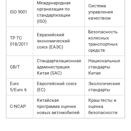
Международная
Система
организация по
ISO 9001
управления
стандартизации
качеством
(ISO)
Безопасность
Евразийский
ТР ТС
колесных
экономический
018/2011
транспортных
союз (ЕАЭС)
средств
Стандартизационная
Национальные
GB/T
администрация
стандарты
Китая (SAC)
Китая
Euro
Европейский союз
Экологические
5/Euro 6
(ЕС)
стандарты
Китайская
Краш-тесты и
C-NCAP
программа оценки
оценка
новых автомобилей
безопасности