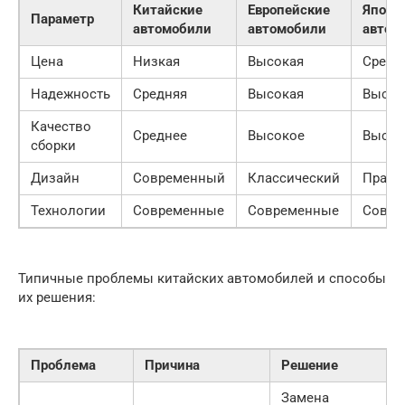
Китайские
Европейские
Японс
Параметр
автомобили
автомобили
автом
Цена
Низкая
Высокая
Средн
Надежность
Средняя
Высокая
Высок
Качество
Среднее
Высокое
Высок
сборки
Дизайн
Современный
Классический
Практ
Технологии
Современные
Современные
Совре
Типичные проблемы китайских автомобилей и способы
их решения:
Проблема
Причина
Решение
Замена