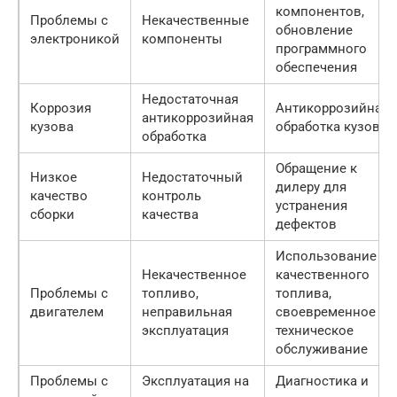
компонентов,
Проблемы с
Некачественные
обновление
электроникой
компоненты
программного
обеспечения
Недостаточная
Коррозия
Антикоррозийная
антикоррозийная
кузова
обработка кузова
обработка
Обращение к
Низкое
Недостаточный
дилеру для
качество
контроль
устранения
сборки
качества
дефектов
Использование
Некачественное
качественного
Проблемы с
топливо,
топлива,
двигателем
неправильная
своевременное
эксплуатация
техническое
обслуживание
Проблемы с
Эксплуатация на
Диагностика и