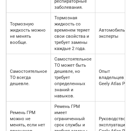
респираторные
заболевания.
Тормозная
Тормозную
жидкость со
жидкость можно
временем теряет
Автомобильны
не менять
свои свойства и
эксперты
вообще.
требует замены
каждые 2 года.
Самостоятельное
ТО может быть
Самостоятельное
дешевле, но
Опыт
ТО всегда
требует
владельцев
дешевле.
определенных
Geely Atlas Pro
знаний и
навыков.
Ремень ГРМ
Ремень ГРМ
имеет
можно не
ограниченный
Руководство п
менять, если нет
срок службы и
эксплуатации
признаков
требует замены
Geely Atlas Pro