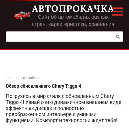
Перейти
АВТОПРОКАЧКА
к
контенту
Сайт об автомобилях разных
стран, характеристики, сравнения
Поиск:
Главная
»
Китайские
Обзор обновленного Chery Tiggo 4
Погрузись в мир стиля с обновленным Chery
Tiggo 4! Узнай о его динамичном внешнем виде,
эффектных дисках и полностью
преображенном интерьере с умными
функциями. Комфорт и технологии ждут тебя!