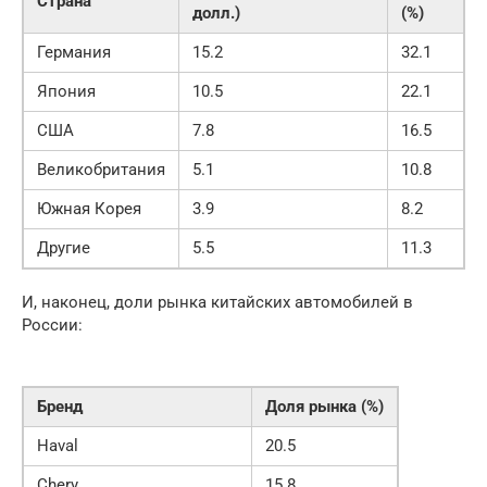
Страна
долл.)
(%)
Германия
15.2
32.1
Япония
10.5
22.1
США
7.8
16.5
Великобритания
5.1
10.8
Южная Корея
3.9
8.2
Другие
5.5
11.3
И, наконец, доли рынка китайских автомобилей в
России:
Бренд
Доля рынка (%)
Haval
20.5
Chery
15.8