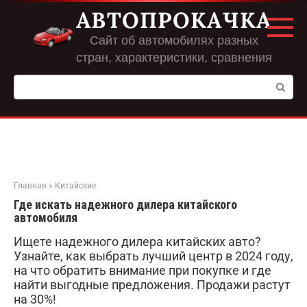
Перейти
АВТОПРОКАЧКА
к
контенту
Сайт об автомобилях разных
стран, характеристики, сравнения
Поиск:
Главная
»
Китайские
Где искать надежного дилера китайского
автомобиля
Ищете надежного дилера китайских авто?
Узнайте, как выбрать лучший центр в 2024 году,
на что обратить внимание при покупке и где
найти выгодные предложения. Продажи растут
на 30%!