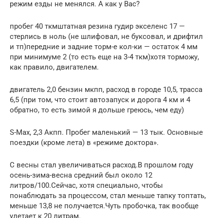
режим езды не менялся. А как у Вас?
пробег 40 ткмштатная резина гудир экселенс 17 —
стерлись в ноль (не шлифовал, не буксовал, и дрифтил
и тп)передние и задние торм-е кол-ки — остаток 4 мм
при минимуме 2 (то есть еще на 3-4 ткм)хотя торможу,
как правило, двигателем.
двигатель 2,0 бензин мкпп, расход в городе 10,5, трасса
6,5 (при том, что стоит автозапуск и дорога 4 км и 4
обратно, то есть зимой я дольше греюсь, чем еду)
S-Max, 2,3 Акпп. Пробег маленький — 13 тык. Основные
поездки (кроме лета) в «режиме доктора».
С весны стал увеличиваться расход.В прошлом году
осень-зима-весна средний был около 12
литров/100.Сейчас, хотя специально, чтобы
понаблюдать за процессом, стал меньше тапку топтать,
меньше 13,8 не получается.Чуть пробочка, так вообще
улетает к 20 литрам.