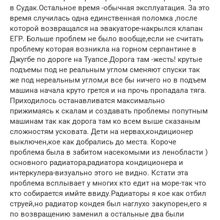
в Судак.Остальное время -обычная эксплуатация. За это
время случилась одна единственная поломка ,после
которой возвращался на эвакуаторе-накрылся клапан
ЕГР. Больше проблем не было вообще,если не считать
проблему которая возникла на горном серпантине в
Джугбе по дороге на Туапсе.Дорога там -жесть! крутые
подъемы под не реальным углом сменяют спуски так
же под нереальным углом,и все бы ничего но в подъем
машина начала круто грется и на прочь пропадала тяга.
Приходилось останавливатся максимально
прижимаясь к скалам и создавать проблемы попутным
машинам так как дорога там ко всем выше сказаным
сложностям усковата. Дети на нервах,кондиционер
выключен,кое как добрались до места. Короче
проблема была в забитом насекомыми из ленобласти )
основного радиатора,радиатора кондиционера и
интеркулера-визуально этого не видно. Кстати эта
проблема всплывает у многих кто едит на море-так что
кто собирается имйте ввиду.Радиаторы я кое как отбил
струей,но радиатор кондея был наглухо закупорен,его я
по возвращению заменил а остальные два были