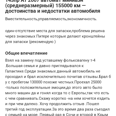
143hp AT 2007 автомат минивэн
(среднеразмерный) 155000 км —
достоинства и недостатки автомобиля
Вместительность,управляемость,экономичность.
один-отсутствие места для запаски,проблема решена
через знакомых Питере которые делают кронштейны
для запаски (рекомендую )
Общее впечатление
Взял на замену под уставшему фольксвагену т-4
.Большая семья и давно приглядывался к
Галактике.Среди знакомых данный автомобиль не
проходил и брал исключительно почитав отзывы.Брал б
у с пробегом 130000 похоже честных.Проехал 25000
-только положительные эмоции,до этого авто было
много машин да и гонял когда то с Европы,так что есть
с чем сравнивать.Cкажу коротко -на нем хочется ездить
и при чем далеко. Хочу продолжить отзыв .Пошел
третий год эксплуатации.За это время два раза съездил
с семьей на море. Первый раз в Сочи и второй в Крым