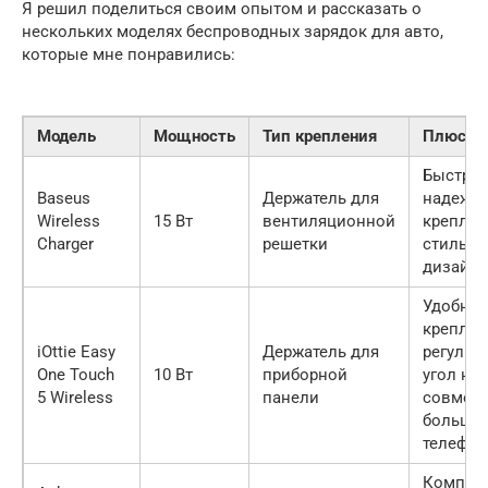
Я решил поделиться своим опытом и рассказать о
нескольких моделях беспроводных зарядок для авто,
которые мне понравились:
Модель
Мощность
Тип крепления
Плюсы
Быстрая
Baseus
Держатель для
надежн
Wireless
15 Вт
вентиляционной
креплен
Charger
решетки
стильн
дизайн
Удобное
креплен
iOttie Easy
Держатель для
регулир
One Touch
10 Вт
приборной
угол на
5 Wireless
панели
совмест
больши
телефо
Компак