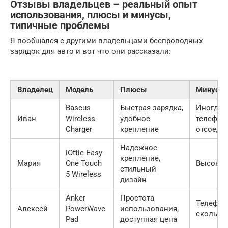
Отзывы владельцев – реальный опыт
использования, плюсы и минусы,
типичные проблемы
Я пообщался с другими владельцами беспроводных
зарядок для авто и вот что они рассказали:
Владелец
Модель
Плюсы
Минусы
Baseus
Быстрая зарядка,
Иногда
Иван
Wireless
удобное
телефон
Charger
крепление
отсоеди
Надежное
iOttie Easy
крепление,
Мария
One Touch
Высокая
стильный
5 Wireless
дизайн
Anker
Простота
Телефон
Алексей
PowerWave
использования,
скользи
Pad
доступная цена