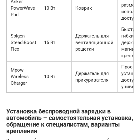
Anker
размер,
PowerWave
10 Вт
Коврик
использ
Pad
доступн
Быстрая
Spigen
Держатель для
гибкий
SteadiBoost
15 Вт
вентиляционной
держате
Flex
решетки
магнитн
креплен
Простот
Mpow
Держатель для
установ
Wireless
10 Вт
прикуривателя
доступн
Charger
универс
Установка беспроводной зарядки в
автомобиль – самостоятельная установка,
обращение к специалистам, варианты
крепления