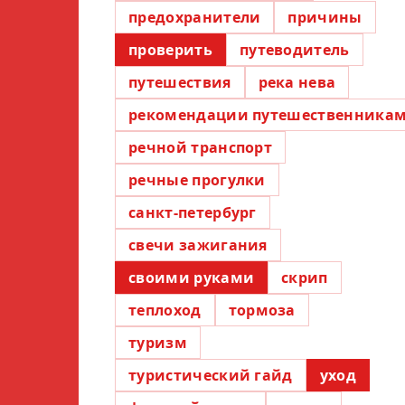
предохранители
причины
проверить
путеводитель
путешествия
река нева
рекомендации путешественника
речной транспорт
речные прогулки
санкт-петербург
свечи зажигания
своими руками
скрип
теплоход
тормоза
туризм
туристический гайд
уход