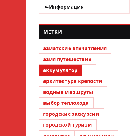
Информация
МЕТКИ
азиатские впечатления
азия путешествие
аккумулятор
архитектура крепости
водные маршруты
выбор теплохода
городские экскурсии
городской туризм
дворники
диагностика