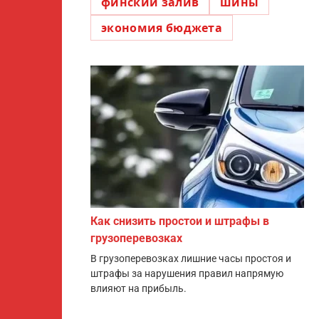
финский залив
шины
экономия бюджета
Как снизить простои и штрафы в
грузоперевозках
В грузоперевозках лишние часы простоя и
штрафы за нарушения правил напрямую
влияют на прибыль.