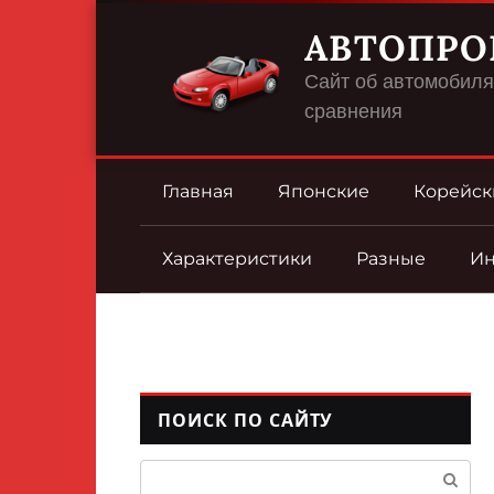
Перейти
АВТОПРО
к
контенту
Сайт об автомобилях
сравнения
Главная
Японские
Корейск
Характеристики
Разные
И
ПОИСК ПО САЙТУ
Поиск: