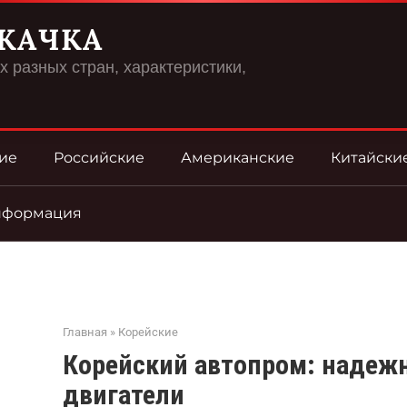
КАЧКА
 разных стран, характеристики,
ие
Российские
Американские
Китайски
нформация
Главная
»
Корейские
Корейский автопром: надеж
двигатели