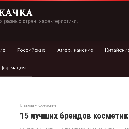
КАЧКА
 разных стран, характеристики,
ие
Российские
Американские
Китайски
нформация
Главная
»
Корейские
15 лучших брендов косметик