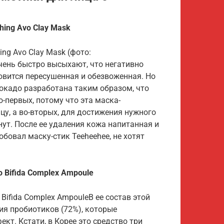
hing Avo Clay Mask
ng Avo Clay Mask (фото:
очень быстро высыхают, что негативно
новится пересушенная и обезвоженная. Но
вокадо разработана таким образом, что
о-первых, потому что эта маска-
ицу, а во-вторых, для достижения нужного
нут. После ее удаления кожа напитанная и
робовал маску-стик Teeheehee, не хотят
Bifida Complex Ampoule
ifida Complex AmpouleВ ее состав этой
ия пробиотиков (72%), которые
. Кстати, в Корее это средство три