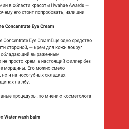
емий в области красоты Hwahae Awards —
очему его стоит попробовать, излишни.
me Concentrate Eye Cream
me Concentrate Eye CreamЕще одно средство
йти стороной, — крем для кожи вокруг
в, обладающий выраженным
не просто крем, а настоящий филлер без
ие морщины. Его можно смело
 но и на носогубных складках,
щинах на лбу.
тивные процедуры, по мнению косметолога
e Water wash balm