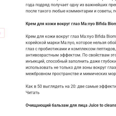
года подряд получает одну из важнейших пр
после такого любые комментарии и советы, п
Крем для кожи вокруг глаз Ma:nyo Bifida Bio
м
Крем для кожи вокруг глаз Ma:nyo Bifida Bio
корейской марки Ma:nyo, которое нельзя обо
глаз с пробиотиками и комплексом пептидо
антивозрастным эффектом. По свойствам это 
инъекций, способный заполнить даже глубок
использовать не только для зоны вокруг глаз,
межбровном пространстве и мимических мор
Как в 50 выглядеть на 20: две самые эффек
Читать
Очищающий бальзам для лица Juice to cleans