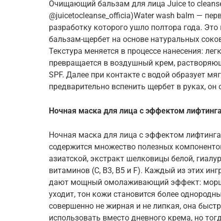
Очищающий бальзам для лица Juice to cleanse
@juicetocleanse_officia)Water wash balm — перв
разработку которого ушло полтора года. Э
бальзам-щербет на основе натуральных соков
Текстура меняется в процессе нанесения: лег
превращается в воздушный крем, растворяю
SPF. Далее при контакте с водой образует мяг
предварительно вспенить щербет в руках, он
Ночная маска для лица с эффектом лифтинга
Ночная маска для лица с эффектом лифтинга
содержится множество полезных компонентов
азиатской, экстракт шелковицы белой, гиалур
витаминов (С, B3, B5 и F). Каждый из этих ин
дают мощный омолаживающий эффект: морщ
уходит, тон кожи становится более однородн
совершенно не жирная и не липкая, она быст
использовать вместо дневного крема, но тог