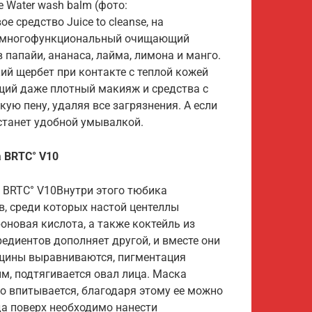
 Water wash balm (фото:
ое средство Juice to cleanse, на
то многофункциональный очищающий
 папайи, ананаса, лайма, лимона и манго.
кий щербет при контакте с теплой кожей
щий даже плотный макияж и средства с
кую пену, удаляя все загрязнения. А если
 станет удобной умывалкой.
 BRTC° V10
 BRTC° V10Внутри этого тюбика
, среди которых настой центеллы
оновая кислота, а также коктейль из
гредиентов дополняет другой, и вместе они
ины выравниваются, пигментация
ым, подтягивается овал лица. Маска
ро впитывается, благодаря этому ее можно
да поверх необходимо нанести