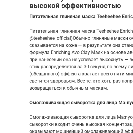
высокой эффективностью
Питательная глиняная маска Teeheehee Enric
Питательная глиняная маска Teeheehee Enrichi
@teeheehee_official)Обычно глиняные маски 
сказывается на коже — в результате она ста
формула Enriching Avo Clay Mask на основе а
при нанесении она не успевает высохнуть — в
стик распределяется за 30 секунд по всему л
(обещанного) эффекта хватает всего пяти ми
светится здоровьем. Все те, кто хоть раз поп
возвращаться к обычным маскам.
Омолаживающая сыворотка для лица Ma:nyo 
Омолаживающая сыворотка для лица Ma:nyo B
сыворотки входит очень высокая концентрац
оказывают мощнейший омолаживающий эффект