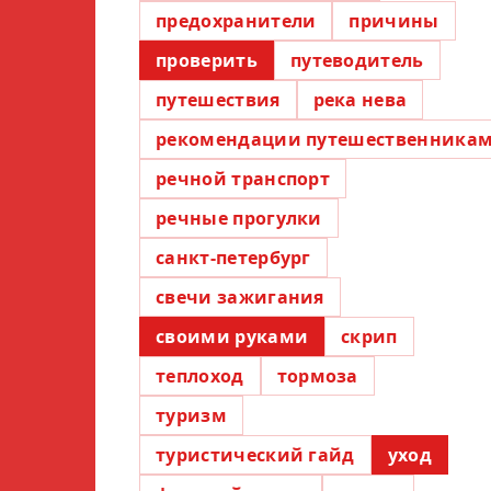
предохранители
причины
проверить
путеводитель
путешествия
река нева
рекомендации путешественника
речной транспорт
речные прогулки
санкт-петербург
свечи зажигания
своими руками
скрип
теплоход
тормоза
туризм
туристический гайд
уход