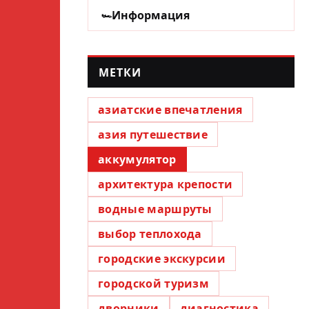
Информация
МЕТКИ
азиатские впечатления
азия путешествие
аккумулятор
архитектура крепости
водные маршруты
выбор теплохода
городские экскурсии
городской туризм
дворники
диагностика