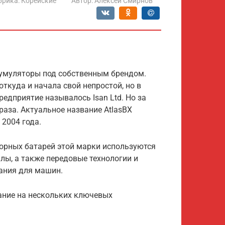
брика:
Корейские
Автор:
Алексей Смирнов
ккумуляторы под собственным брендом.
откуда и начала свой непростой, но в
редприятие называлось Isan Ltd. Но за
аза. Актуальное название AtlasBX
 2004 года.
орных батарей этой марки используются
ы, а также передовые технологии и
тания для машин.
мание на нескольких ключевых