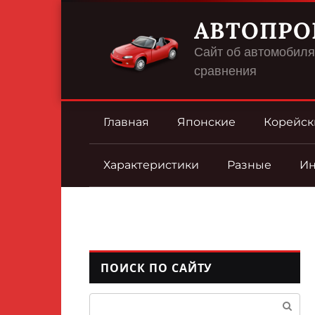
Перейти
АВТОПРО
к
контенту
Сайт об автомобилях
сравнения
Главная
Японские
Корейск
Характеристики
Разные
И
ПОИСК ПО САЙТУ
Поиск: