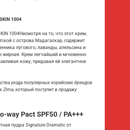
SKIN 1004
IN 1004Несмотря на то, что этот крем,
тской с острова Мадагаскар, содержит
енника лугового, лаванды, апельсина и
не жирная. Крем легчайший и мгновенно
навливая кожу, придавая ей элегантное
едства ухода популярных корейских брендов
x Zima
, который поступит в продажу
wo-way Pact SPF50 / PA+++
ная пудра Signature Dramatic от