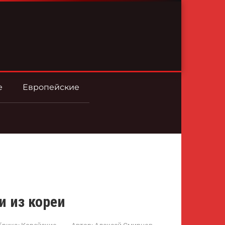
е
Европейские
и из кореи