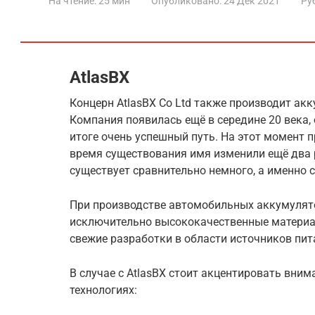
На чтение:
25 мин
Опубликовано:
24 Дек 2021
Ру
AtlasBX
Концерн AtlasBX Co Ltd также производит а
Компания появилась ещё в середине 20 века, 
итоге очень успешный путь. На этот момент п
время существования имя изменили ещё два р
существует сравнительно немного, а именно с
При производстве автомобильных аккумулят
исключительно высококачественные материал
свежие разработки в области источников пи
В случае с AtlasBX стоит акцентировать вни
технологиях: