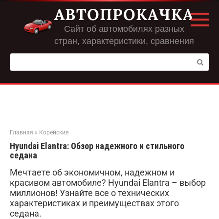
Перейти
АВТОПРОКАЧКА
к
контенту
Сайт об автомобилях разных
стран, характеристики, сравнения
Поиск:
Главная
»
Корейские
Hyundai Elantra: Обзор надежного и стильного
седана
Мечтаете об экономичном, надежном и
красивом автомобиле? Hyundai Elantra – выбор
миллионов! Узнайте все о технических
характеристиках и преимуществах этого
седана.