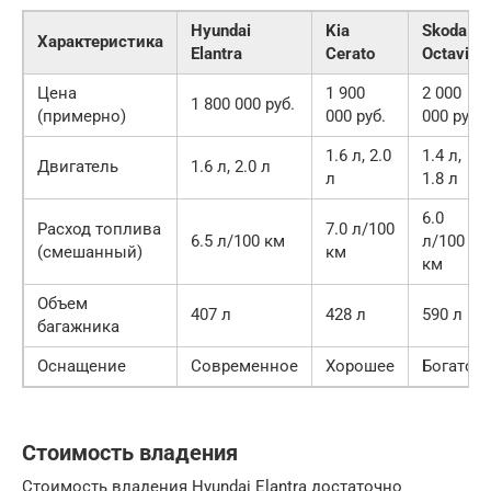
Hyundai
Kia
Skoda
Характеристика
Elantra
Cerato
Octavia
Цена
1 900
2 000
1 800 000 руб.
(примерно)
000 руб.
000 руб.
1.6 л, 2.0
1.4 л,
Двигатель
1.6 л, 2.0 л
л
1.8 л
6.0
Расход топлива
7.0 л/100
6.5 л/100 км
л/100
(смешанный)
км
км
Объем
407 л
428 л
590 л
багажника
Оснащение
Современное
Хорошее
Богатое
Стоимость владения
Стоимость владения Hyundai Elantra достаточно