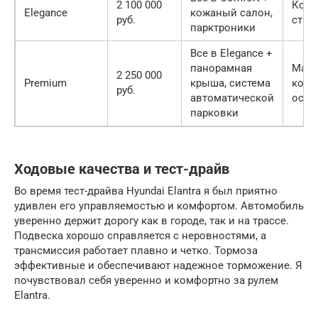
2 100 000
Комф
Elegance
кожаный салон,
руб.
стил
парктроники
Все в Elegance +
панорамная
Мак
2 250 000
Premium
крыша, система
комф
руб.
автоматической
осна
парковки
Ходовые качества и тест-драйв
Во время тест-драйва Hyundai Elantra я был приятно
удивлен его управляемостью и комфортом. Автомобиль
уверенно держит дорогу как в городе, так и на трассе.
Подвеска хорошо справляется с неровностями, а
трансмиссия работает плавно и четко. Тормоза
эффективные и обеспечивают надежное торможение. Я
почувствовал себя уверенно и комфортно за рулем
Elantra.