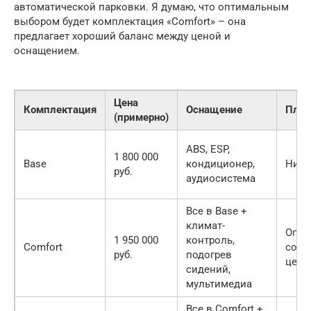
автоматической парковки. Я думаю, что оптимальным
выбором будет комплектация «Comfort» – она
предлагает хороший баланс между ценой и
оснащением.
Цена
Комплектация
Оснащение
Плю
(примерно)
ABS, ESP,
1 800 000
Base
кондиционер,
Низк
руб.
аудиосистема
Все в Base +
климат-
Опти
1 950 000
контроль,
Comfort
соот
руб.
подогрев
цена
сидений,
мультимедиа
Все в Comfort +