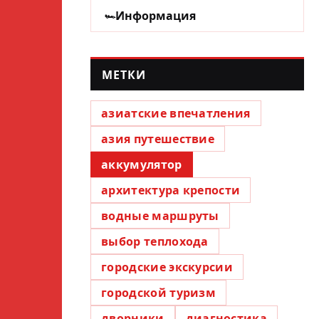
Информация
МЕТКИ
азиатские впечатления
азия путешествие
аккумулятор
архитектура крепости
водные маршруты
выбор теплохода
городские экскурсии
городской туризм
дворники
диагностика