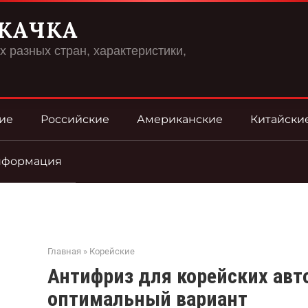
КАЧКА
 разных стран, характеристики,
ие
Российские
Американские
Китайски
нформация
Главная
»
Корейские
Антифриз для корейских авт
оптимальный вариант