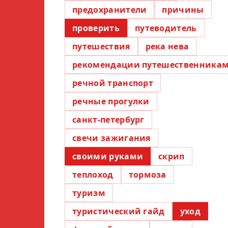
предохранители
причины
проверить
путеводитель
путешествия
река нева
рекомендации путешественника
речной транспорт
речные прогулки
санкт-петербург
свечи зажигания
своими руками
скрип
теплоход
тормоза
туризм
туристический гайд
уход