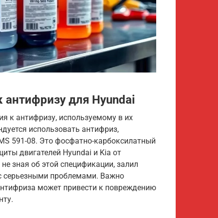
 антифризу для Hyundai
я к антифризу, используемому в их
ндуется использовать антифриз,
MS 591-08. Это фосфатно-карбоксилатный
иты двигателей Hyundai и Kia от
 не зная об этой спецификации, залил
я с серьезными проблемами. Важно
антифриза может привести к повреждению
нту.