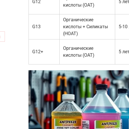
G12
5 ле
кислоты (OAT)
Органические
G13
кислоты + Силикаты
5-10
(HOAT)
м
Органические
G12+
5 ле
кислоты (OAT)