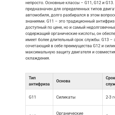
непросто. Основные классы – G11, G12 и G13.
предназначен для определенных типов двигат
автомобиля, долго разбирался в этом вопросе
знаниями. G11 – это традиционный антифриз 
доступный по цене, но и самый недолговечны
содержащий органические кислоты, он обесп
имеет более длительный срок службы. G13 – 
сочетающий в себе преимущества G12 и сили
максимальную защиту двигателя и совмести
охлаждения.
Тип
Сро
Основа
антифриза
слу
G11
Силикаты
2-3 
Органические