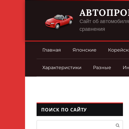
Перейти
АВТОПРО
к
контенту
Сайт об автомобилях
сравнения
Главная
Японские
Корейск
Характеристики
Разные
И
ПОИСК ПО САЙТУ
Поиск: