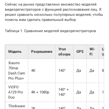
Сейчас на рынке представлено множество моделей
видеорегистраторов с функцией распознавания лиц. Я
решил сравнить несколько популярных моделей, чтобы
помочь вам сделать правильный выбор.
Таблица 1: Сравнение моделей видеорегистраторов
Угол
Wi-
Цен
Модель
Разрешение
GPS
обзора
Fi
(пр
Xiaomi
70mai
4K
140°
Да
Да
8 00
Dash Cam
Pro Plus+
VIOFO
140° +
A129 Pro
4K + 1080p
Да
Да
12 0
140°
Duo
Thinkware
2K
140°
Да
Да
10 0