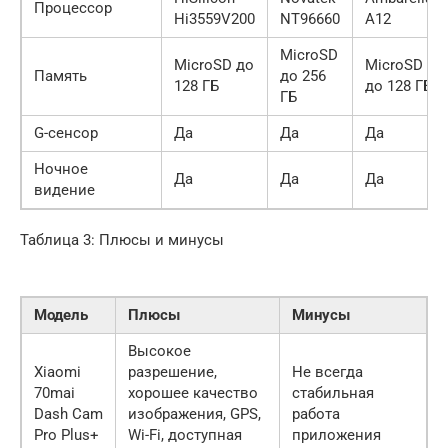
Процессор
Hi3559V200
NT96660
A12
MicroSD
MicroSD до
MicroSD
Память
до 256
128 ГБ
до 128 ГБ
ГБ
G-сенсор
Да
Да
Да
Ночное
Да
Да
Да
видение
Таблица 3: Плюсы и минусы
Модель
Плюсы
Минусы
Высокое
Xiaomi
разрешение,
Не всегда
70mai
хорошее качество
стабильная
Dash Cam
изображения, GPS,
работа
Pro Plus+
Wi-Fi, доступная
приложения