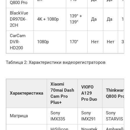
Q800 Pro
BlackVue
139° +
DR970X-
4K + 1080p
Да
Да
15 0
139°
2CH
CarCam
DVR-
1080p
170°
Нет
Нет
3 00
HD200
Таблица 2: Характеристики видеорегистраторов
Xiaomi
VIOFO
70mai Dash
Thinkware
Характеристика
A129
Cam Pro
Q800 Pro
Pro Duo
Plus+
Sony
Sony
Sony
Матрица
IMX335
IMX291
STARVIS
HiSilicon
Novatek
Ambarella