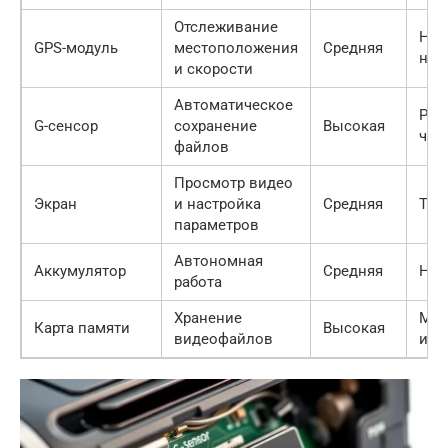
Отслеживание
Нал
GPS-модуль
местоположения
Средняя
нео
и скорости
Автоматическое
Рег
G-сенсор
сохранение
Высокая
чув
файлов
Просмотр видео
Экран
и настройка
Средняя
TFT
параметров
Автономная
Аккумулятор
Средняя
Не 
работа
Хранение
Mic
Карта памяти
Высокая
видеофайлов
или