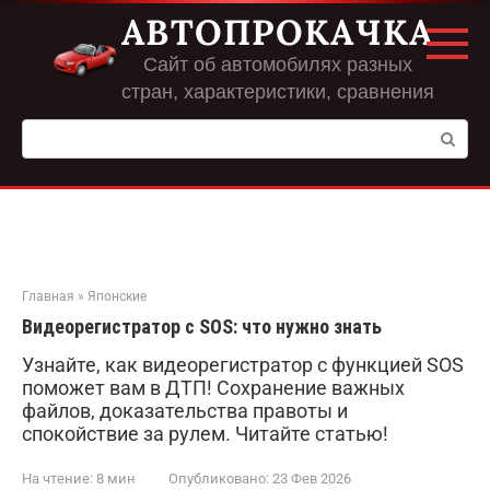
Перейти
АВТОПРОКАЧКА
к
контенту
Сайт об автомобилях разных
стран, характеристики, сравнения
Поиск:
Главная
»
Японские
Видеорегистратор с SOS: что нужно знать
Узнайте, как видеорегистратор с функцией SOS
поможет вам в ДТП! Сохранение важных
файлов, доказательства правоты и
спокойствие за рулем. Читайте статью!
На чтение:
8 мин
Опубликовано:
23 Фев 2026