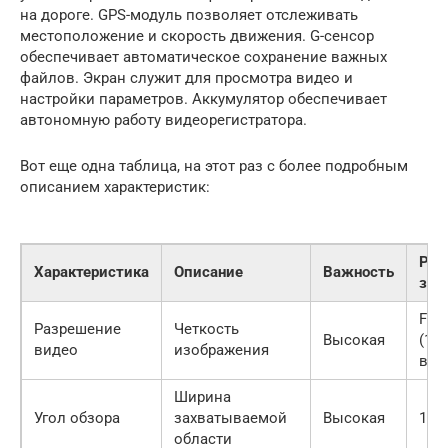
на дороге. GPS-модуль позволяет отслеживать
местоположение и скорость движения. G-сенсор
обеспечивает автоматическое сохранение важных
файлов. Экран служит для просмотра видео и
настройки параметров. Аккумулятор обеспечивает
автономную работу видеорегистратора.
Вот еще одна таблица, на этот раз с более подробным
описанием характеристик:
Рек
Характеристика
Описание
Важность
зна
Full
Разрешение
Четкость
Высокая
(19
видео
изображения
вы
Ширина
Угол обзора
захватываемой
Высокая
120
области