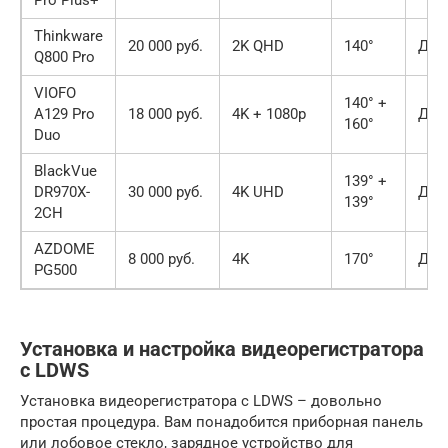
Thinkware
20 000 руб.
2K QHD
140°
Да
Q800 Pro
VIOFO
140° +
A129 Pro
18 000 руб.
4K + 1080p
Да
160°
Duo
BlackVue
139° +
DR970X-
30 000 руб.
4K UHD
Да
139°
2CH
AZDOME
8 000 руб.
4K
170°
Да
PG500
Установка и настройка видеорегистратора
с LDWS
Установка видеорегистратора с LDWS – довольно
простая процедура. Вам понадобится приборная панель
или лобовое стекло, зарядное устройство для