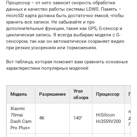
Процессор – от него зависит скорость обработки
данных и качество работы системы LDWS. Память –
microSD карта должна быть достаточно емкой, чтобы
хранить все записи. Не забывайте и про
дополнительные функции, такие как GPS, G-сенсор и
циклическая запись. Я всегда выбираю модели с G-
сенсором, так как он автоматически сохраняет видео
при резких ускорениях или торможениях.
Вот таблица, которая поможет вам сравнить основные
характеристики популярных моделей:
Угол
Модель
Разрешение
Процессор
Пам
обзора
Xiaomi
mic
70mai
HiSilicon
4K
140°
до 
Dash Cam
Hi3559V200
ГБ
Pro Plus+