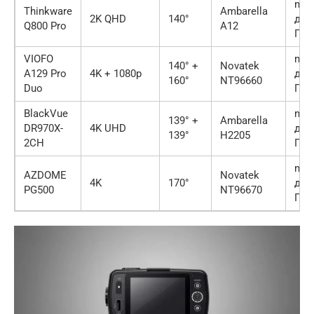
mic
Thinkware
Ambarella
2K QHD
140°
до 
Q800 Pro
A12
ГБ
VIOFO
mic
140° +
Novatek
A129 Pro
4K + 1080p
до 
160°
NT96660
Duo
ГБ
BlackVue
mic
139° +
Ambarella
DR970X-
4K UHD
до 
139°
H2205
2CH
ГБ
mic
AZDOME
Novatek
4K
170°
до 
PG500
NT96670
ГБ