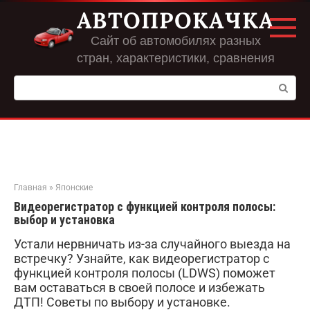
Перейти
АВТОПРОКАЧКА
к
контенту
Сайт об автомобилях разных
стран, характеристики, сравнения
Поиск:
Главная
»
Японские
Видеорегистратор с функцией контроля полосы:
выбор и установка
Устали нервничать из-за случайного выезда на
встречку? Узнайте, как видеорегистратор с
функцией контроля полосы (LDWS) поможет
вам оставаться в своей полосе и избежать
ДТП! Советы по выбору и установке.