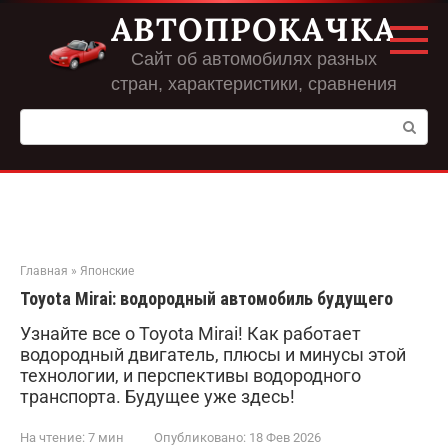
Перейти
АВТОПРОКАЧКА
к
контенту
Сайт об автомобилях разных
стран, характеристики, сравнения
Поиск:
Главная
»
Японские
Toyota Mirai: водородный автомобиль будущего
Узнайте все о Toyota Mirai! Как работает
водородный двигатель, плюсы и минусы этой
технологии, и перспективы водородного
транспорта. Будущее уже здесь!
На чтение:
7 мин
Опубликовано:
18 Фев 2026