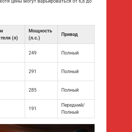
 хотя цены могут варьироваться от 6,8 до
м
Мощность
Привод
теля (л)
(л.с.)
249
Полный
291
Полный
285
Полный
Передний/
191
Полный