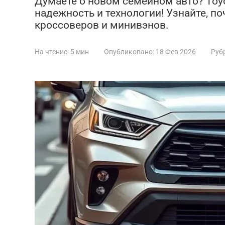
Думаете о новом семейном авто? Toyo
надежность и технологии! Узнайте, по
кроссоверов и минивэнов.
На чтение:
5 мин
Опубликовано:
18 Фев 2026
Руб