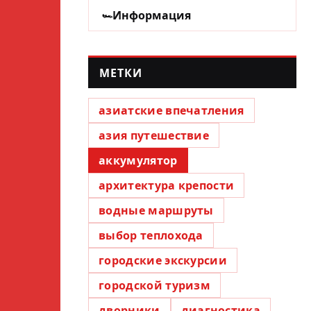
Информация
МЕТКИ
азиатские впечатления
азия путешествие
аккумулятор
архитектура крепости
водные маршруты
выбор теплохода
городские экскурсии
городской туризм
дворники
диагностика