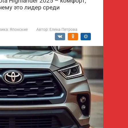
ta Highlander 2025 – комфорт,
чему это лидер среди
рика:
Японские
Автор:
Елена Петрова