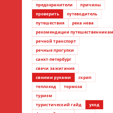
предохранители
причины
проверить
путеводитель
путешествия
река нева
рекомендации путешественника
речной транспорт
речные прогулки
санкт-петербург
свечи зажигания
своими руками
скрип
теплоход
тормоза
туризм
туристический гайд
уход