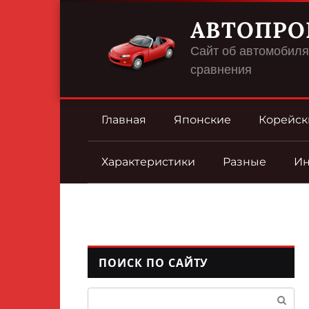
Перейти
АВТОПРО
к
контенту
Сайт об автомобилях
сравнения
Главная
Японские
Корейск
Характеристики
Разные
И
ПОИСК ПО САЙТУ
Поиск: