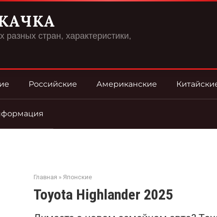
КАЧКА
 разных стран, характеристики,
ие
Российские
Американские
Китайски
нформация
Главная
»
Японские
Toyota Highlander 2025