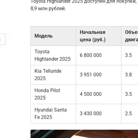
Toyota Highlander 2025 доступен для покупки,
8,9 млн рублей.
Начальная
Объе
Модель
м
цена (руб.)
двига
Toyota
6 800 000
3.5
Highlander 2025
Kia Telluride
3 951 000
3.8
2025
Honda Pilot
4 500 000
3.5
2025
Hyundai Santa
3 430 000
2.5
Fe 2025