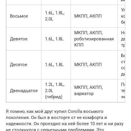
Улу
1.6L, 1.8L,
Восьмое
МКПП, АКПП
комф
2.0L
безо
МКПП, АКПП,
Нов
Девятое
1.6L, 1.8L
роботизированная
двиг
КПП
тра
Бол
стил
Десятое
1.6L, 1.8L
МКПП, АКПП
сов
диз
1.2L, 1.8L,
Пер
МКПП, АКПП,
Двенадцатое
2.0L
техн
вариатор
(гибрид)
эко
Я помню, как мой друг купил Corolla восьмого
поколения. Он был в восторге от ее комфорта и
надежности. Он проездил на ней более 10 лет и ни разу
не столкнулся с серьезными проблемами. Это