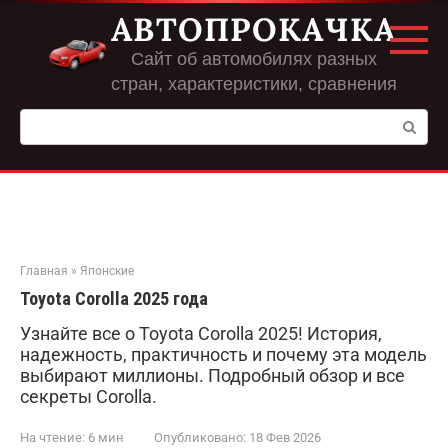
Перейти
АВТОПРОКАЧКА
к
контенту
Сайт об автомобилях разных
стран, характеристики, сравнения
Поиск:
Главная
»
Японские
Toyota Corolla 2025 года
Узнайте все о Toyota Corolla 2025! История,
надежность, практичность и почему эта модель
выбирают миллионы. Подробный обзор и все
секреты Corolla.
На чтение:
6 мин
Опубликовано:
18 Фев 2026