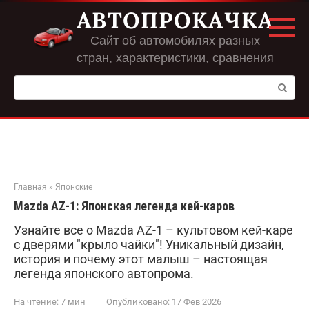
Перейти
АВТОПРОКАЧКА
к
контенту
Сайт об автомобилях разных
стран, характеристики, сравнения
Поиск:
Главная
»
Японские
Mazda AZ-1: Японская легенда кей-каров
Узнайте все о Mazda AZ-1 – культовом кей-каре
с дверями "крыло чайки"! Уникальный дизайн,
история и почему этот малыш – настоящая
легенда японского автопрома.
На чтение:
7 мин
Опубликовано:
17 Фев 2026