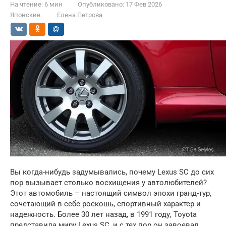
На чтение:
6 мин
Опубликовано:
17 Фев 2026
Японские
Елена Петрова
Вы когда-нибудь задумывались, почему Lexus SC до сих
пор вызывает столько восхищения у автолюбителей?
Этот автомобиль – настоящий символ эпохи гранд-тур,
сочетающий в себе роскошь, спортивный характер и
надежность. Более 30 лет назад, в 1991 году, Toyota
представила миру Lexus SC, и с тех пор он завоевал