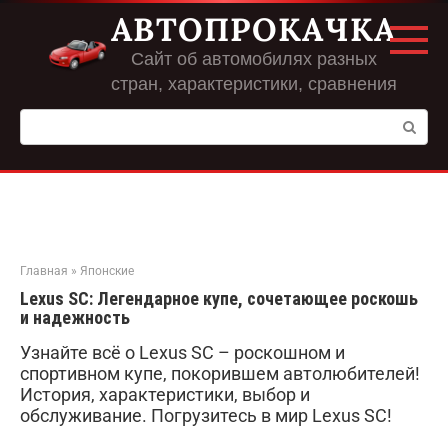
Перейти
АВТОПРОКАЧКА
к
контенту
Сайт об автомобилях разных
стран, характеристики, сравнения
Поиск:
Главная
»
Японские
Lexus SC: Легендарное купе, сочетающее роскошь
и надежность
Узнайте всё о Lexus SC – роскошном и
спортивном купе, покорившем автолюбителей!
История, характеристики, выбор и
обслуживание. Погрузитесь в мир Lexus SC!