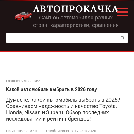
Перейти
АВТОПРОКАЧКА
к
контенту
Сайт об автомобилях разных
стран, характеристики, сравнения
Поиск:
Главная
»
Японские
Какой автомобиль выбрать в 2026 году
Думаете, какой автомобиль выбрать в 2026?
Сравниваем надежность и качество Toyota,
Honda, Nissan и Subaru. Обзор последних
исследований и рейтинг брендов!
На чтение:
8 мин
Опубликовано:
17 Фев 2026