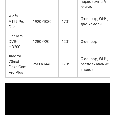
парковочный
режим
Viofo
G-сенсор, Wi-Fi,
A129 Pro
1920×1080
170°
две камеры
Duo
CarCam
DVR-
1280×720
120°
G-сенсор
HD200
Xiaomi
G-сенсор, Wi-Fi,
70mai
2560×1440
170°
распознавание
Dash Cam
знаков
Pro Plus