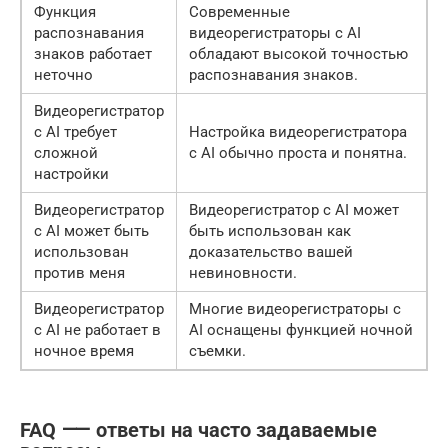
Функция
Современные
распознавания
видеорегистраторы с AI
знаков работает
обладают высокой точностью
неточно
распознавания знаков.
Видеорегистратор
с AI требует
Настройка видеорегистратора
сложной
с AI обычно проста и понятна.
настройки
Видеорегистратор
Видеорегистратор с AI может
с AI может быть
быть использован как
использован
доказательство вашей
против меня
невиновности.
Видеорегистратор
Многие видеорегистраторы с
с AI не работает в
AI оснащены функцией ночной
ночное время
съемки.
FAQ ⸺ ответы на часто задаваемые