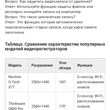
Вопрос: Как защитить видеозаписи от удаления?
Ответ: Используйте функцию защиты файлов или
регулярно копируйте записи на компьютер.
Вопрос: Что такое циклическая запись?
Ответ: Это функция, которая автоматически
перезаписывает старые записи, когда карта памяти
заполнена.
Таблица: Сравнение характеристик популярных
моделей видеорегистраторов
Угол
Модель
Разрешение
Функции
обзора
Neoline
G-сенсор, Wi-Fi,
G-Tech
2560×1440
160°
распознавание
X77
знаков
G-сенсор, Wi-Fi,
распознавание
Thinkware
2560×1440
170°
знаков,
Q800 Pro