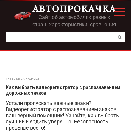
Перейти
АВТОПРОКАЧКА
к
контенту
Сайт об автомобилях разных
стран, характеристики, сравнения
Поиск:
Главная
»
Японские
Как выбрать видеорегистратор с распознаванием
дорожных знаков
Устали пропускать важные знаки?
Видеорегистратор с распознаванием знаков –
ваш верный помощник! Узнайте, как выбрать
лучший и ездить уверенно. Безопасность
превыше всего!