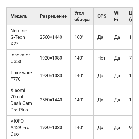
Угол
Wi-
Цен
Модель
Разрешение
GPS
обзора
Fi
(при
Neoline
G-Tech
2560×1440
160°
Да
Да
12 0
X27
Innovator
1920×1080
140°
Нет
Да
7 00
C350
Thinkware
1920×1080
140°
Да
Да
15 0
F770
Xiaomi
70mai
2560×1440
140°
Да
Да
10 0
Dash Cam
Pro Plus
VIOFO
A129 Pro
1920×1080
140°
Да
Да
9 00
Duo