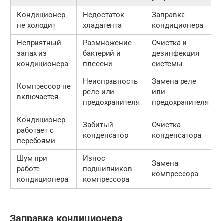
Кондиционер
Недостаток
Заправка
не холодит
хладагента
кондиционера
Неприятный
Размножение
Очистка и
запах из
бактерий и
дезинфекция
кондиционера
плесени
системы
Неисправность
Замена реле
Компрессор не
реле или
или
включается
предохранителя
предохранителя
Кондиционер
Забитый
Очистка
работает с
конденсатор
конденсатора
перебоями
Шум при
Износ
Замена
работе
подшипников
компрессора
кондиционера
компрессора
Заправка кондиционера