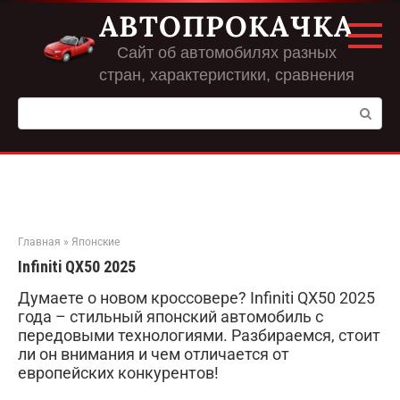
Перейти
АВТОПРОКАЧКА
к
контенту
Сайт об автомобилях разных
стран, характеристики, сравнения
Поиск:
Главная
»
Японские
Infiniti QX50 2025
Думаете о новом кроссовере? Infiniti QX50 2025
года – стильный японский автомобиль с
передовыми технологиями. Разбираемся, стоит
ли он внимания и чем отличается от
европейских конкурентов!