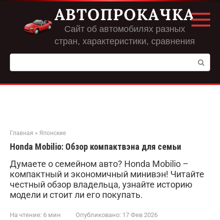
Перейти
АВТОПРОКАЧКА
к
контенту
Сайт об автомобилях разных
стран, характеристики, сравнения
Поиск:
Главная
»
Японские
Honda Mobilio: Обзор компактвэна для семьи
Думаете о семейном авто? Honda Mobilio –
компактный и экономичный минивэн! Читайте
честный обзор владельца, узнайте историю
модели и стоит ли его покупать.
На чтение:
6 мин
Опубликовано:
17 Фев 2026