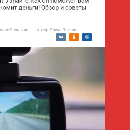
? Узнайте, как он поможет вам
ономит деньги! Обзор и советы
рика:
Японские
Автор:
Елена Петрова