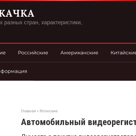
КАЧКА
 разных стран, характеристики,
ие
Российские
Американские
Китайски
нформация
Главная
»
Японские
Автомобильный видеорегист