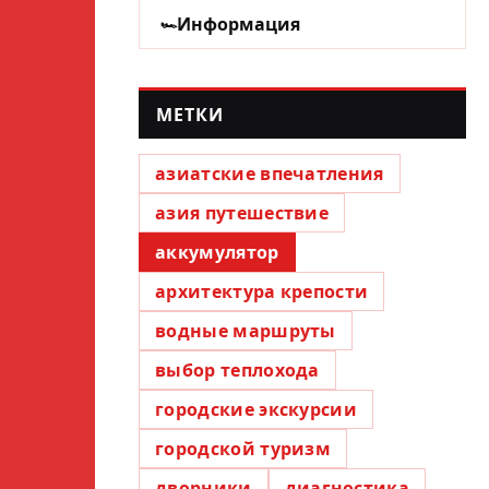
Информация
МЕТКИ
азиатские впечатления
азия путешествие
аккумулятор
архитектура крепости
водные маршруты
выбор теплохода
городские экскурсии
городской туризм
дворники
диагностика