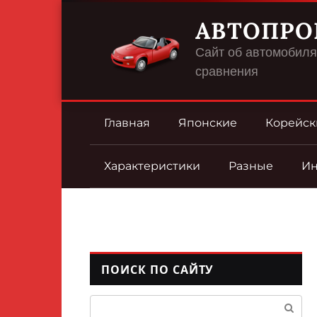
Перейти
АВТОПРО
к
контенту
Сайт об автомобилях
сравнения
Главная
Японские
Корейск
Характеристики
Разные
И
ПОИСК ПО САЙТУ
Поиск: