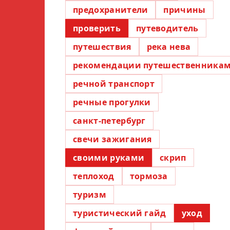
предохранители
причины
проверить
путеводитель
путешествия
река нева
рекомендации путешественника
речной транспорт
речные прогулки
санкт-петербург
свечи зажигания
своими руками
скрип
теплоход
тормоза
туризм
туристический гайд
уход