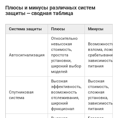
Плюсы и минусы различных систем
защиты ⎼ сводная таблица
Система защиты
Плюсы
Минусы
Относительно
невысокая
Возможность
стоимость,
взлома, ложны
Автосигнализация
простота
срабатывания,
установки,
зависимость от
широкий выбор
питания
моделей
Высокая
Высокая
эффективность,
стоимость,
Спутниковая
возможность
сложная
система
отслеживания,
установка,
широкий
зависимость от
функционал
питания