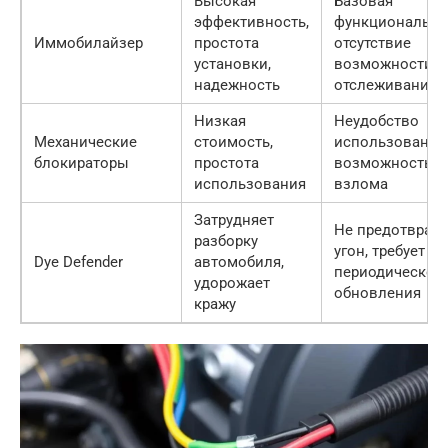
Высокая
Базовая
эффективность,
функционально
Иммобилайзер
простота
отсутствие
установки,
возможности
надежность
отслеживания
Низкая
Неудобство
Механические
стоимость,
использования
блокираторы
простота
возможность
использования
взлома
Затрудняет
Не предотвращ
разборку
угон, требует
Dye Defender
автомобиля,
периодическог
удорожает
обновления
кражу