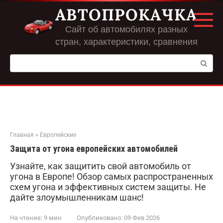
Перейти
АВТОПРОКАЧКА
к
контенту
Сайт об автомобилях разных
стран, характеристики, сравнения
Поиск:
Главная
»
Европейские
Защита от угона европейских автомобилей
Узнайте, как защитить свой автомобиль от
угона в Европе! Обзор самых распространенных
схем угона и эффективных систем защиты. Не
дайте злоумышленникам шанс!
На чтение:
9 мин
Опубликовано:
09 Фев 2026