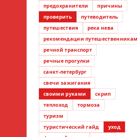
предохранители
причины
проверить
путеводитель
путешествия
река нева
рекомендации путешественника
речной транспорт
речные прогулки
санкт-петербург
свечи зажигания
своими руками
скрип
теплоход
тормоза
туризм
туристический гайд
уход