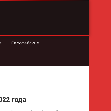
е
Европейские
022 года