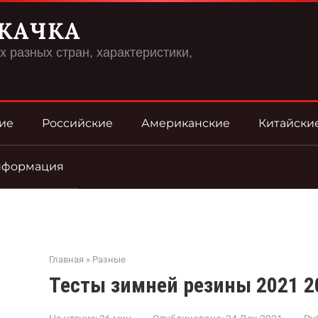
КАЧКА
 разных стран, характеристики,
ие
Российские
Американские
Китайски
нформация
Главная
»
Разные
Тесты зимней резины 2021 2