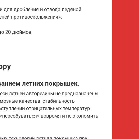
 для дробления и отвода ледяной
епей противоскольжения».
до 20 дюймов.
ору
ованием летних покрышек.
меси летней авторезины не предназначены
рмозные качества, стабильность
аступлении отрицательных температур
 «переобуваться» вовремя и не экономить
ных технологий летняя покрышка при