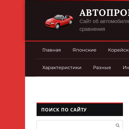
Перейти
АВТОПРО
к
контенту
Сайт об автомобилях
сравнения
Главная
Японские
Корейск
Характеристики
Разные
И
ПОИСК ПО САЙТУ
Поиск: