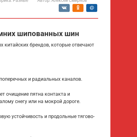
брика:
Разные
Автор:
Алексей Смирнов
имних шипованных шин
х китайских брендов, которые отвечают
 поперечных и радиальных каналов.
яет очищение пятна контакта и
алому снегу или на мокрой дороге.
овую устойчивость и продольные тягово-