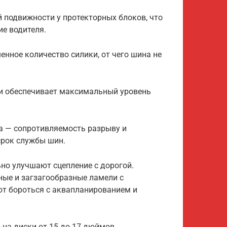
 подвижности у протекторных блоков, что
е водителя.
нное количество силики, от чего шина не
е и обеспечивает максимальный уровень
а — сопротивляемость разрыву и
срок службы шин.
но улучшают сцепление с дорогой.
ные и загзагообразные ламели с
т бороться с аквапланированием и
на диски от 15 до 17 дюймов.