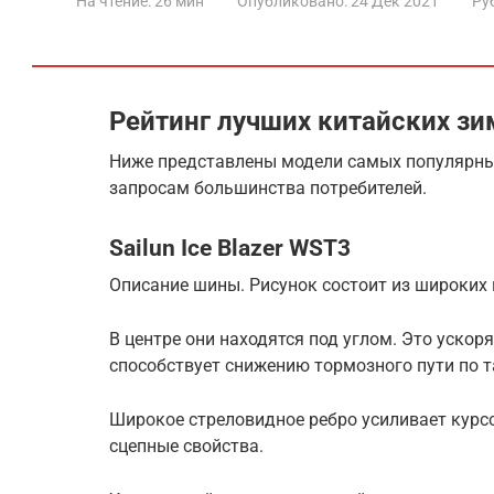
На чтение:
26 мин
Опубликовано:
24 Дек 2021
Ру
Рейтинг лучших китайских з
Ниже представлены модели самых популярны
запросам большинства потребителей.
Sailun Ice Blazer WST3
Описание шины. Рисунок состоит из широких
В центре они находятся под углом. Это ускор
способствует снижению тормозного пути по т
Широкое стреловидное ребро усиливает курс
сцепные свойства.