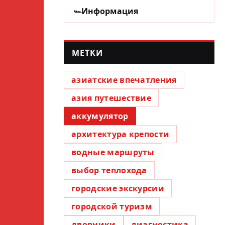
Информация
МЕТКИ
азиатские впечатления
азия путешествие
аккумулятор
архитектура крепости
водные маршруты
выбор теплохода
городские экскурсии
городской туризм
дворники
диагностика