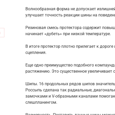
Волнообразная форма не допускает излишней
улучшает точность реакции шины на поведени
Резиновая смесь протектора содержит повыше
м
начинает «дубеть» при низкой температуре.
В итоге протектор плотно прилегает к дорог
сцепления.
Еще одно преимущество подобного компаунд
растяжению. Это существенное увеличивает 
Шипы. 16 продольных рядов шипов значитель
Россыпь сделана так радиальные, диагональ
замочками и V-образными каналами помогаю
слешпланингом.
Размерность. Поставить данные шины можно 