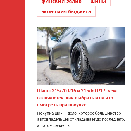
финский залив
шины
экономия бюджета
Шины 215/70 R16 и 215/60 R17: чем
отличаются, как выбрать и на что
смотреть при покупке
Покупка шин — дело, которое большинство
автовладельцев откладывает до последнего,
а потом делает в