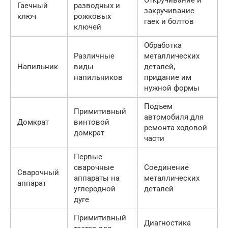
Откручивание и
Гаечный
разводных и
закручивание
ключ
рожковых
гаек и болтов
ключей
Обработка
Различные
металлических
Напильник
виды
деталей,
напильников
придание им
нужной формы
Подъем
Примитивный
автомобиля для
Домкрат
винтовой
ремонта ходовой
домкрат
части
Первые
сварочные
Соединение
Сварочный
аппараты на
металлических
аппарат
углеродной
деталей
дуге
Примитивный
Диагностика