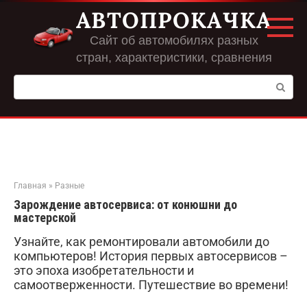
Перейти
АВТОПРОКАЧКА
к
контенту
Сайт об автомобилях разных
стран, характеристики, сравнения
Поиск:
Главная
»
Разные
Зарождение автосервиса: от конюшни до
мастерской
Узнайте, как ремонтировали автомобили до
компьютеров! История первых автосервисов –
это эпоха изобретательности и
самоотверженности. Путешествие во времени!