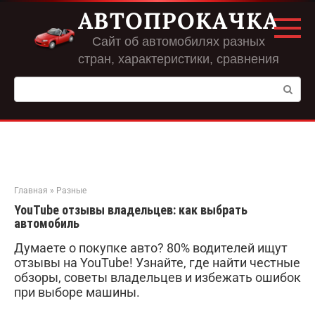
Перейти
АВТОПРОКАЧКА
к
контенту
Сайт об автомобилях разных
стран, характеристики, сравнения
Поиск:
Главная
»
Разные
YouTube отзывы владельцев: как выбрать
автомобиль
Думаете о покупке авто? 80% водителей ищут
отзывы на YouTube! Узнайте, где найти честные
обзоры, советы владельцев и избежать ошибок
при выборе машины.