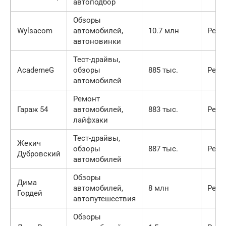
автоподбор
Обзоры
Wylsacom
автомобилей,
10.7 млн
Регу
автоновинки
Тест-драйвы,
AcademeG
обзоры
885 тыс.
Регу
автомобилей
Ремонт
Гараж 54
автомобилей,
883 тыс.
Регу
лайфхаки
Тест-драйвы,
Жекич
обзоры
887 тыс.
Регу
Дубровский
автомобилей
Обзоры
Дима
автомобилей,
8 млн
Регу
Гордей
автопутешествия
Обзоры