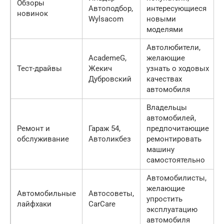
Обзоры
Автоподбор,
интересующиеся
новинок
Wylsacom
новыми
моделями
Автолюбители,
AcademeG,
желающие
Тест-драйвы
Жекич
узнать о ходовых
Дубровский
качествах
автомобиля
Владельцы
автомобилей,
Ремонт и
Гараж 54,
предпочитающие
обслуживание
Автоликбез
ремонтировать
машину
самостоятельно
Автомобилисты,
желающие
Автомобильные
Автосоветы,
упростить
лайфхаки
CarCare
эксплуатацию
автомобиля