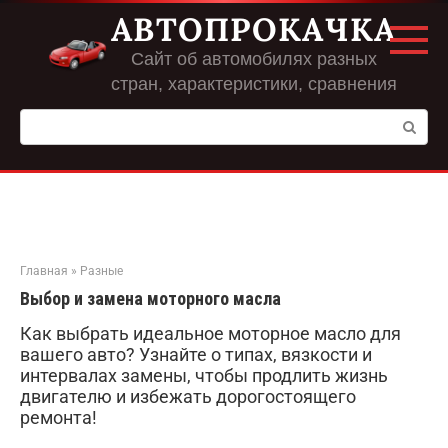
Перейти
АВТОПРОКАЧКА
к
контенту
Сайт об автомобилях разных
стран, характеристики, сравнения
Поиск:
Главная
»
Разные
Выбор и замена моторного масла
Как выбрать идеальное моторное масло для
вашего авто? Узнайте о типах, вязкости и
интервалах замены, чтобы продлить жизнь
двигателю и избежать дорогостоящего
ремонта!