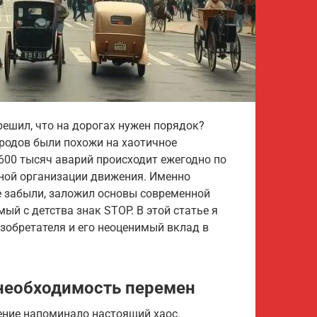
ешил, что на дорогах нужен порядок?
ородов были похожи на хаотичное
600 тысяч аварий происходит ежегодно по
очной организации движения. Именно
е забыли, заложил основы современной
й с детства знак STOP. В этой статье я
зобретателя и его неоценимый вклад в
 необходимость перемен
ение напоминало настоящий хаос.