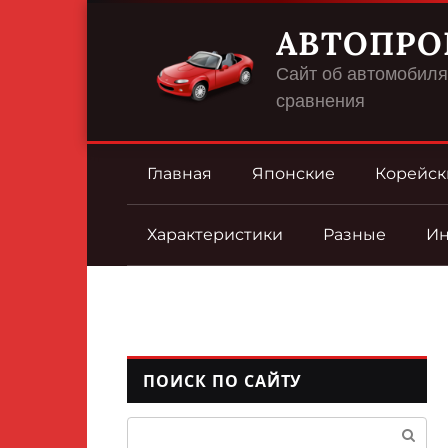
Перейти
АВТОПРО
к
контенту
Сайт об автомобилях
сравнения
Главная
Японские
Корейск
Характеристики
Разные
И
ПОИСК ПО САЙТУ
Поиск: