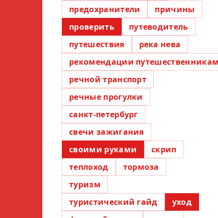
предохранители
причины
проверить
путеводитель
путешествия
река нева
рекомендации путешественника
речной транспорт
речные прогулки
санкт-петербург
свечи зажигания
своими руками
скрип
теплоход
тормоза
туризм
туристический гайд
уход