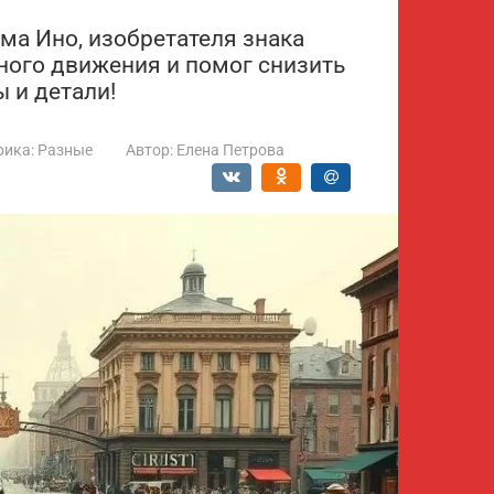
ма Ино, изобретателя знака
ного движения и помог снизить
 и детали!
рика:
Разные
Автор:
Елена Петрова