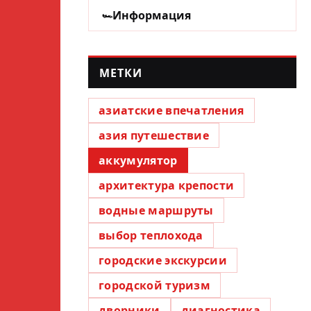
Информация
МЕТКИ
азиатские впечатления
азия путешествие
аккумулятор
архитектура крепости
водные маршруты
выбор теплохода
городские экскурсии
городской туризм
дворники
диагностика