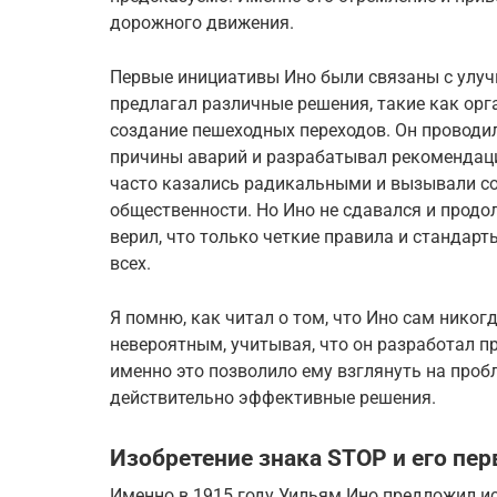
дорожного движения.
Первые инициативы Ино были связаны с улу
предлагал различные решения, такие как ор
создание пешеходных переходов. Он проводи
причины аварий и разрабатывал рекомендаци
часто казались радикальными и вызывали со
общественности. Но Ино не сдавался и продо
верил, что только четкие правила и стандар
всех.
Я помню, как читал о том, что Ино сам никог
невероятным, учитывая, что он разработал пр
именно это позволило ему взглянуть на проб
действительно эффективные решения.
Изобретение знака STOP и его пе
Именно в 1915 году Уильям Ино предложил и