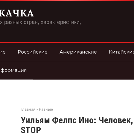
КАЧКА
 разных стран, характеристики,
ие
Российские
Американские
Китайски
нформация
Главная
»
Разные
Уильям Фелпс Ино: Человек,
STOP