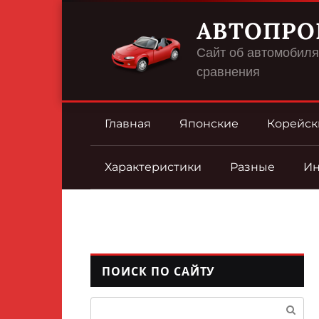
Перейти
АВТОПРО
к
контенту
Сайт об автомобилях
сравнения
Главная
Японские
Корейск
Характеристики
Разные
И
ПОИСК ПО САЙТУ
Поиск: