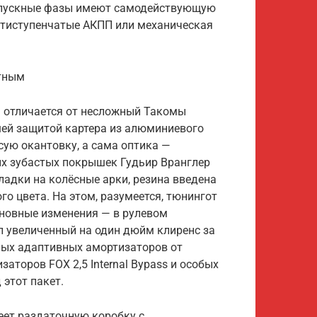
выпускные фазы имеют самодействующую
естиступенчатые АКПП или механическая
тным
ed отличается от несложный Такомы
ей защитой картера из алюминиевого
сую окантовку, а сама оптика —
ых зубастых покрышек Гудьир Вранглер
кладки на колёсные арки, резина введена
о цвета. На этом, разумеется, тюнингот
сновные изменения — в рулевом
л увеличенный на один дюйм клиренс за
мых адаптивных амортизаторов от
аторов FOX 2,5 Internal Bypass и особых
 этот пакет.
ет раздаточную коробку с