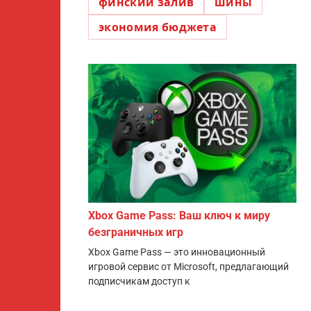
финский залив
шины
экономия бюджета
Xbox Game Pass: Ваш ключ к миру
безграничных игр
Xbox Game Pass — это инновационный
игровой сервис от Microsoft, предлагающий
подписчикам доступ к