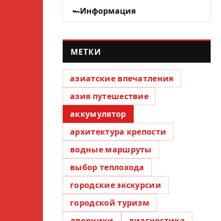
Информация
МЕТКИ
азиатские впечатления
азия путешествие
аккумулятор
архитектура крепости
водные маршруты
выбор теплохода
городские экскурсии
городской туризм
дворники
диагностика