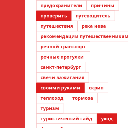
предохранители
причины
проверить
путеводитель
путешествия
река нева
рекомендации путешественника
речной транспорт
речные прогулки
санкт-петербург
свечи зажигания
своими руками
скрип
теплоход
тормоза
туризм
туристический гайд
уход