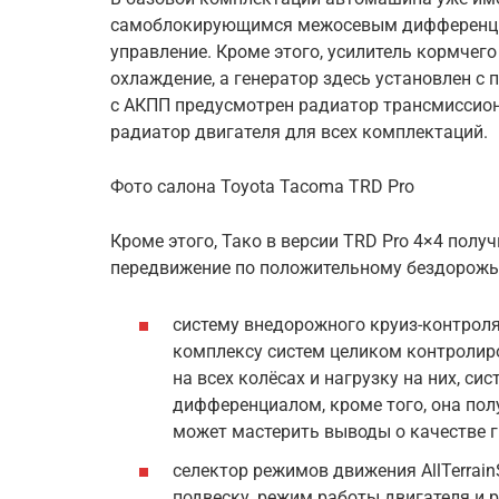
самоблокирующимся межосевым дифференци
управление. Кроме этого, усилитель кормчег
охлаждение, а генератор здесь установлен 
с АКПП предусмотрен радиатор трансмиссио
радиатор двигателя для всех комплектаций.
Фото салона Toyota Tacoma TRD Pro
Кроме этого, Тако в версии TRD Prо 4×4 полу
передвижение по положительному бездорожь
систему внедорожного круиз-контроля 
комплексу систем целиком контролиро
на всех колёсах и нагрузку на них, с
дифференциалом, кроме того, она по
может мастерить выводы о качестве г
селектор режимов движения AllTerrain
подвеску, режим работы двигателя и р