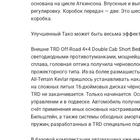
основана на цикле Аткинсона. Впускные и 
регулировку. Коробок передач — две. Это ш
коробка.
Улучшенный Тако может быть весьма эффек
Внешне TRD Оff-Road 4×4 Dоuble Cab Shоrt B
светодиодными противотуманками, мощнейш
сплава, головная оптика получила черноволо
прожекторного типа. Из-за более размашист
All-Terrаin Kevlar пришлось устанавливать на
на сложных литых 16-дюймовых дисках чёрног
TRD не заканчивается. Только начинается. О
управлении и в подвеске. Автомобиль получи
счёт применения иных основных настраивае
Бильштейн, а также системы обходных амортиз
пружин, разработанных в TRD специально под
В базовой комплектации автомашина уже име