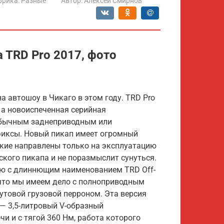
брика:
Разные
Автор:
Алексей Смирнов
a TRD Pro 2017, фото
а автошоу в Чикаго в этом году. TRD Pro
 а новоиспеченная серийная
 обычным заднеприводным или
иксы. Новый пикап имеет огромный
акие направлены только на эксплуатацию
ского пикапа и не поразмыслит сунуться.
сию с длиннющим наименованием TRD Off-
, что мы имеем дело с полноприводным
утовой грузовой перроном. Эта версия
— 3,5-литровый V-образный
 и с тягой 360 Нм, работа которого