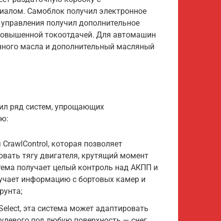
алом. Самоблок получил электронное
о управления получил дополнительное
с повышенной токоотдачей. Для автомашин
нного масла и дополнительный масляный
чил ряд систем, упрощающих
ю:
CrawlControl, которая позволяет
вать тягу двигателя, крутящий момент
истема получает целый контроль над АКПП и
лучает информацию с бортовых камер и
рунта;
Select, эта система может адаптировать
улевого под любую поверхность — снег,