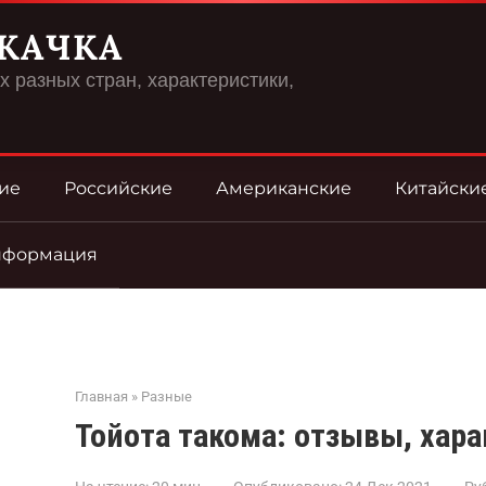
КАЧКА
 разных стран, характеристики,
ие
Российские
Американские
Китайски
нформация
Главная
»
Разные
Тойота такома: отзывы, хара