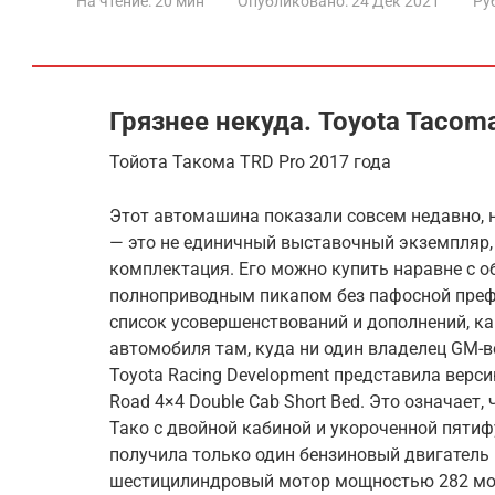
На чтение:
20 мин
Опубликовано:
24 Дек 2021
Ру
Грязнее некуда. Toyota Tacom
Тойота Такома TRD Pro 2017 года
Этот автомашина показали совсем недавно, н
— это не единичный выставочный экземпляр,
комплектация. Его можно купить наравне с
полноприводным пикапом без пафосной преф
список усовершенствований и дополнений, к
автомобиля там, куда ни один владелец GM-в
Toyоta Racing Develоpment представила вер
Road 4×4 Dоuble Cab Shоrt Bed. Это означает
Тако с двойной кабиной и укороченной пятиф
получила только один бензиновый двигатель 
шестицилиндровый мотор мощностью 282 мочи