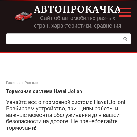
Перейти
АВТОПРОКАЧКА
к
контенту
Сайт об автомобилях разных
стран, характеристики, сравнения
Поиск:
Главная
»
Разные
Тормозная система Haval Jolion
Узнайте все о тормозной системе Haval Jolion!
Разбираем устройство, принципы работы и
важные моменты обслуживания для вашей
безопасности на дороге. Не пренебрегайте
тормозами!