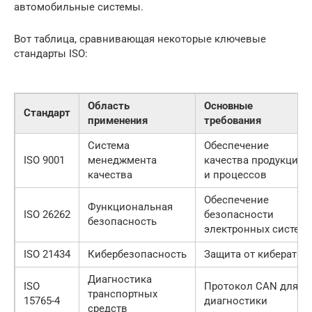
автомобильные системы.
Вот таблица, сравнивающая некоторые ключевые
стандарты ISO:
Область
Основные
Стандарт
применения
требования
Система
Обеспечение
ISO 9001
менеджмента
качества продукции
качества
и процессов
Обеспечение
Функциональная
ISO 26262
безопасности
безопасность
электронных систем
ISO 21434
Кибербезопасность
Защита от кибератак
Диагностика
ISO
Протокол CAN для
транспортных
15765-4
диагностики
средств