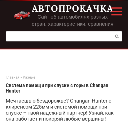
Перейти
АВТОПРОКАЧКА
к
контенту
Сайт об автомобилях разных
стран, характеристики, сравнения
Поиск:
Главная
»
Разные
Система помощи при спуске с горы в Changan
Hunter
Мечтаешь о бездорожье? Changan Hunter с
клиренсом 225мм и системой помощи при
спуске – твой надежный партнер! Узнай, как
она работает и покоряй любые вершины!