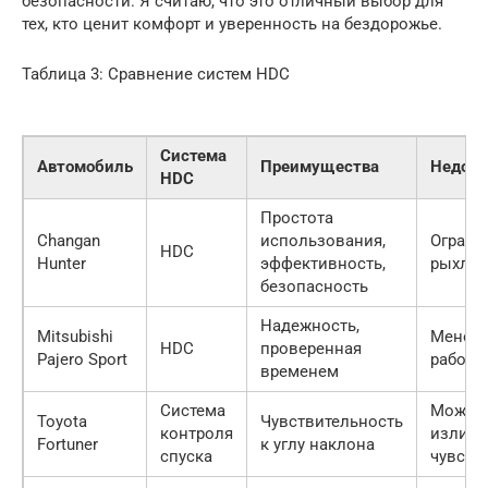
безопасности. Я считаю, что это отличный выбор для
тех, кто ценит комфорт и уверенность на бездорожье.
Таблица 3: Сравнение систем HDC
Система
Автомобиль
Преимущества
Недост
HDC
Простота
Changan
использования,
Ограни
HDC
Hunter
эффективность,
рыхлом
безопасность
Надежность,
Mitsubishi
Менее 
HDC
проверенная
Pajero Sport
работа
временем
Система
Может 
Toyota
Чувствительность
контроля
излиш
Fortuner
к углу наклона
спуска
чувств