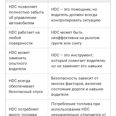
HDC позволяет
HDC – это помощник, но
полностью забыть
водитель должен всегда
об управлении
контролировать ситуацию
автомобилем
HDC работает на
HDC может быть
любой
неэффективна на рыхлом
поверхности
грунте или снегу
HDC может
HDC – это инструмент,
заменить
который помогает водителю,
опытного
но не заменяет его навыки
водителя
Безопасность зависит от
HDC всегда
многих факторов, включая
обеспечивает
состояние дороги и навыки
безопасный спуск
водителя
Потребление топлива при
HDC потребляет
использовании HDC
много топлива
незначительно отличается от