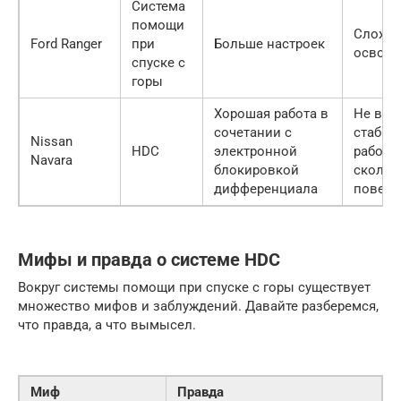
Система
помощи
Сложно
Ford Ranger
при
Больше настроек
освоен
спуске с
горы
Хорошая работа в
Не все
сочетании с
стабил
Nissan
HDC
электронной
работа
Navara
блокировкой
скольз
дифференциала
поверх
Мифы и правда о системе HDC
Вокруг системы помощи при спуске с горы существует
множество мифов и заблуждений. Давайте разберемся,
что правда, а что вымысел.
Миф
Правда