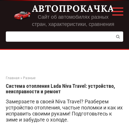
Перейти
АВТОПРОКАЧКА
к
контенту
Сайт об автомобилях разных
стран, характеристики, сравнения
Поиск:
Главная
»
Разные
Система отопления Lada Niva Travel: устройство,
неисправности и ремонт
Замерзаете в своей Niva Travel? Разберем
устройство отопления, частые поломки и как их
исправить своими руками! Подготовьтесь к
зиме и забудьте о холоде.