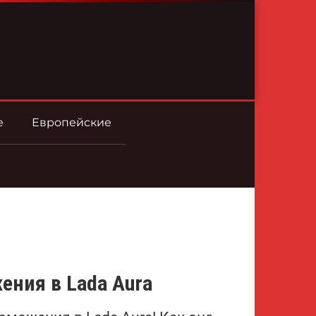
е
Европейские
ения в Lada Aura