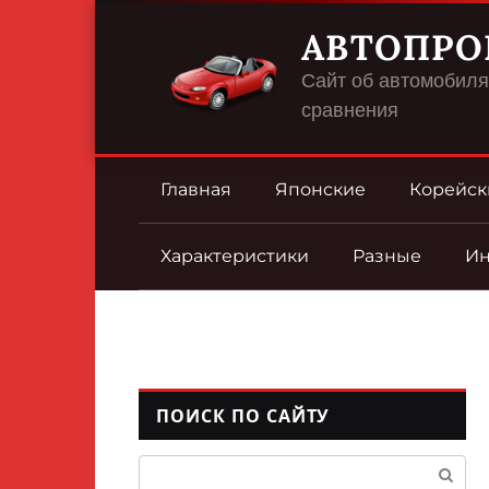
Перейти
АВТОПРО
к
контенту
Сайт об автомобилях
сравнения
Главная
Японские
Корейск
Характеристики
Разные
И
ПОИСК ПО САЙТУ
Поиск: