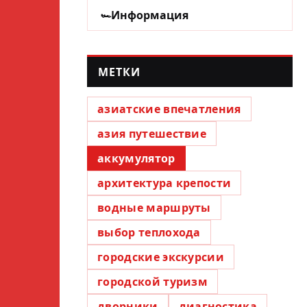
Информация
МЕТКИ
азиатские впечатления
азия путешествие
аккумулятор
архитектура крепости
водные маршруты
выбор теплохода
городские экскурсии
городской туризм
дворники
диагностика