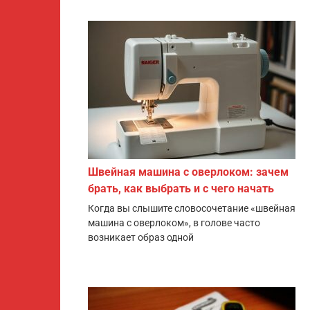
Швейная машина с оверлоком: зачем
брать, как выбрать и с чего начать
Когда вы слышите словосочетание «швейная
машина с оверлоком», в голове часто
возникает образ одной