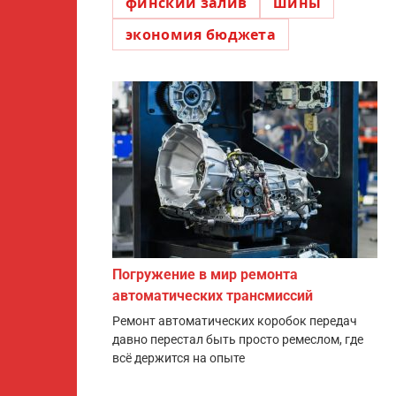
финский залив
шины
экономия бюджета
Погружение в мир ремонта
автоматических трансмиссий
Ремонт автоматических коробок передач
давно перестал быть просто ремеслом, где
всё держится на опыте