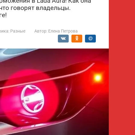
рможения в Lada Aura! Как она
 что говорят владельцы.
ге!
рика:
Разные
Автор:
Елена Петрова