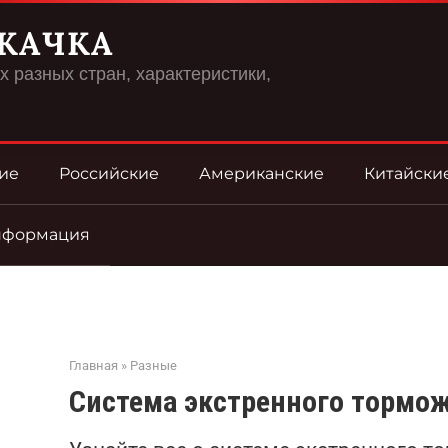
КАЧКА
 разных стран, характеристики,
ие
Российские
Американские
Китайски
нформация
Главная
»
Разные
Система экстренного тормож