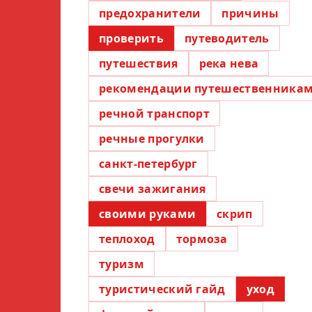
предохранители
причины
проверить
путеводитель
путешествия
река нева
рекомендации путешественника
речной транспорт
речные прогулки
санкт-петербург
свечи зажигания
своими руками
скрип
теплоход
тормоза
туризм
туристический гайд
уход