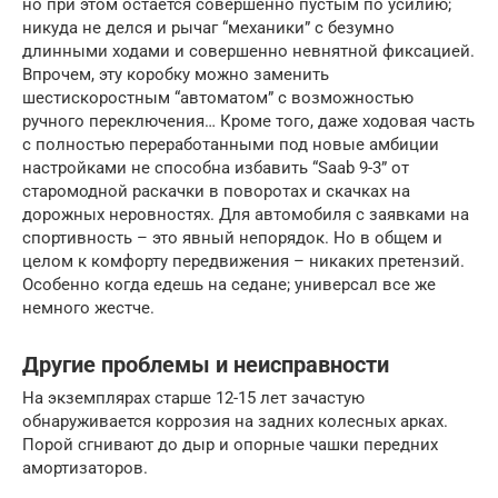
но при этом остается совершенно пустым по усилию;
никуда не делся и рычаг “механики” с безумно
длинными ходами и совершенно невнятной фиксацией.
Впрочем, эту коробку можно заменить
шестискороcтным “автоматом” c возможностью
ручного переключения… Кроме того, даже ходовая часть
с полностью переработанными под новые амбиции
настройками не способна избавить “Saab 9-3” от
старомодной раскачки в поворотах и скачках на
дорожных неровностях. Для автомобиля с заявками на
спортивность – это явный непорядок. Но в общем и
целом к комфорту передвижения – никаких претензий.
Особенно когда едешь на седане; универсал все же
немного жестче.
Другие проблемы и неисправности
На экземплярах старше 12-15 лет зачастую
обнаруживается коррозия на задних колесных арках.
Порой сгнивают до дыр и опорные чашки передних
амортизаторов.