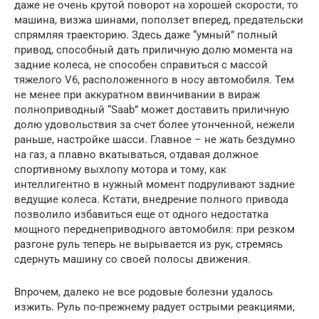
даже не очень крутой поворот на хорошей скорости, то
машина, визжа шинами, поползет вперед, предательски
спрямляя траекторию. Здесь даже “умный” полный
привод, способный дать приличную долю момента на
задние колеса, не способен справиться с массой
тяжелого V6, расположенного в носу автомобиля. Тем
не менее при аккуратном ввинчивании в вираж
полноприводный “Saab” может доставить приличную
долю удовольствия за счет более утонченной, нежели
раньше, настройке шасси. Главное – не жать бездумно
на газ, а плавно вкатываться, отдавая должное
спортивному выхлопу мотора и тому, как
интеллигентно в нужный момент подруливают задние
ведущие колеса. Кстати, внедрение полного привода
позволило избавиться еще от одного недостатка
мощного переднеприводного автомобиля: при резком
разгоне руль теперь не вырывается из рук, стремясь
сдернуть машину со своей полосы движения.
Впрочем, далеко не все родовые болезни удалось
изжить. Руль по-прежнему радует острыми реакциями,