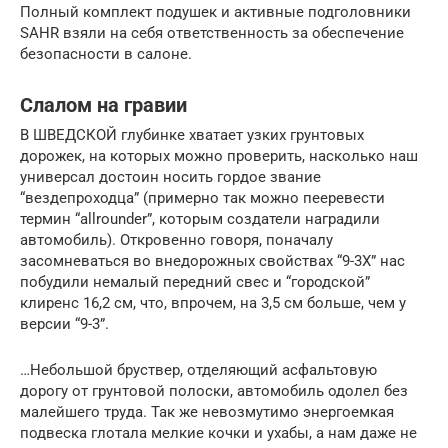
Полный комплект подушек и активные подголовники
SAHR взяли на себя ответственность за обеспечение
безопасности в салоне.
Слалом на гравии
В ШВЕДСКОЙ глубинке хватает узких грунтовых
дорожек, на которых можно проверить, насколько наш
универсал достоин носить гордое звание
“вездепроходца” (примерно так можно пееревести
термин “allrounder”, которым создатели наградили
автомобиль). Откровенно говоря, поначалу
засомневаться во внедорожных свойствах “9-3Х” нас
побудили немалый передний свес и “городской”
клиренс 16,2 см, что, впрочем, на 3,5 см больше, чем у
версии “9-3”.
…Небольшой бруствер, отделяющий асфальтовую
дорогу от грунтовой полоски, автомобиль одолел без
малейшего труда. Так же невозмутимо энергоемкая
подвеска глотала мелкие кочки и ухабы, а нам даже не