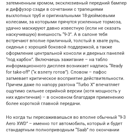
затемненным хромом, эксклюзивный передний бампер
и диффузор сзади в сочетании с трапециями
выхлопных труб и оригинальными 18-дюймовыми
колесами, за которыми прячутся усиленные тормоза,
удачно маскируют давно известную (если не сказать
наскучившую) внешность “9-3”. А в салоне тебя
встречают вполне приличный, толстый в хвате руль,
сиденья с хорошей боковой поддержкой, а также
оформление центральной консоли и дверных панелей
“под карбон”. Включаешь зажигание – на табло
информационного дисплея возникает надпись “Ready
for take-off” (“к взлету готов”). Словом – пафос
затмевает критическое восприятие действительности.
Причем даже по напору разгона “Turbo X” впечатляет
ощутимо сильнее серийной версии (хотя мощность у
них идентичная) – в основном благодаря применению
более короткой главной передачи.
Но когда ты пересаживаешься во вполне обычный “9-3
Aero XWD” – именно тот автомобиль, который и будет
стандартным полноприводным “Saab” по окончании