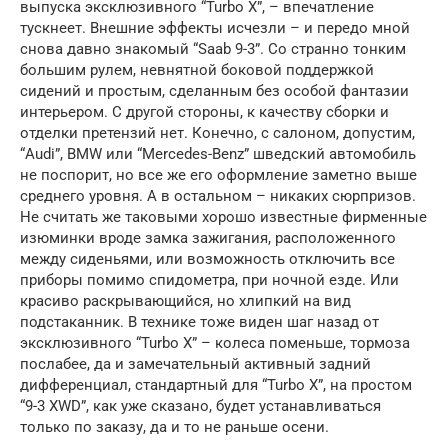
выпуска эксклюзивного “Turbo X”, – впечатление
тускнеет. Внешние эффекты исчезли – и передо мной
снова давно знакомый “Saab 9-3”. Со странно тонким
большим рулем, невнятной боковой поддержкой
сидений и простым, сделанным без особой фантазии
интерьером. С другой стороны, к качеству сборки и
отделки претензий нет. Конечно, с салоном, допустим,
“Audi”, BMW или “Mercedes-Benz” шведский автомобиль
не поспорит, но все же его оформление заметно выше
среднего уровня. А в остальном – никаких сюрпризов.
Не считать же таковыми хорошо известные фирменные
изюминки вроде замка зажигания, расположенного
между сиденьями, или возможность отключить все
приборы помимо спидометра, при ночной езде. Или
красиво раскрывающийся, но хлипкий на вид
подстаканник. В технике тоже виден шаг назад от
эксклюзивного “Turbo X” – колеса поменьше, тормоза
послабее, да и замечательный активный задний
дифференциал, стандартный для “Turbo X”, на простом
“9-3 XWD”, как уже сказано, будет устанавливаться
только по заказу, да и то не раньше осени.