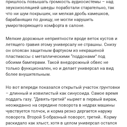
пришлось повышать громкость аудиосистемы – над
звукоизоляцией шведы поработали старательно, так
что ни шум покрышек, ни мелкая дробь камешков,
барабанящих по днищу, не могли нарушить
умиротворяющего комфорта в салоне.
Мелкие дорожные неприятности вроде веток кустов и
летящего гравия этому универсалу не страшны. Снизу
он опоясан защитным фартуком из некрашеной
пластмассы с металлическими “поддонами” под
обоими бамперами. Такой внедорожный обвес не
только функционален, но и делает универсал на вид
более внушительным.
Но вот впереди показался открытый участок грунтовки
– длинный и извилистый как синусоида. Самое время
поддать газу. “Девять-третий” ныряет в первый вираж,
неожиданно на середине поворота в недрах машины
чувствуется толчок, и корма резко дергается наружу
поворота. Второй S-образный поворот, третий.. Корму
раскидало как хлыст, хотя в целом универсал остался