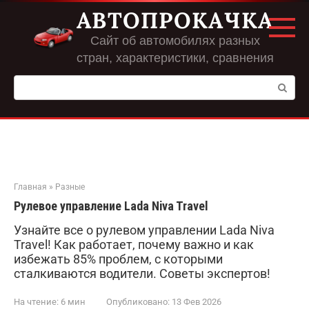
Перейти
АВТОПРОКАЧКА
к
контенту
Сайт об автомобилях разных
стран, характеристики, сравнения
Поиск:
Главная
»
Разные
Рулевое управление Lada Niva Travel
Узнайте все о рулевом управлении Lada Niva
Travel! Как работает, почему важно и как
избежать 85% проблем, с которыми
сталкиваются водители. Советы экспертов!
На чтение:
6 мин
Опубликовано:
13 Фев 2026