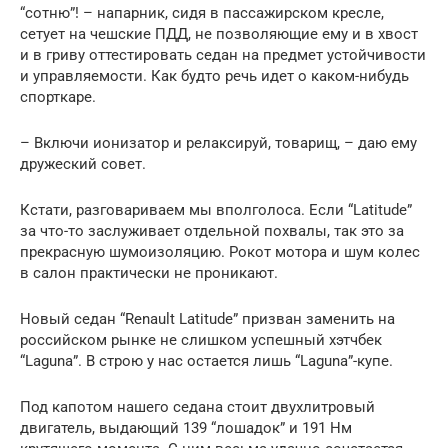
“сотню”! – напарник, сидя в пассажирском кресле,
сетует на чешские ПДД, не позволяющие ему и в хвост
и в гриву оттестировать седан на предмет устойчивости
и управляемости. Как будто речь идет о каком-нибудь
спорткаре.
– Включи ионизатор и релаксируй, товарищ, – даю ему
дружеский совет.
Кстати, разговариваем мы вполголоса. Если “Latitude”
за что-то заслуживает отдельной похвалы, так это за
прекрасную шумоизоляцию. Рокот мотора и шум колес
в салон практически не проникают.
Новый седан “Renault Latitude” призван заменить на
российском рынке не слишком успешный хэтчбек
“Laguna”. В строю у нас остается лишь “Laguna”-купе.
Под капотом нашего седана стоит двухлитровый
двигатель, выдающий 139 “лошадок” и 191 Нм