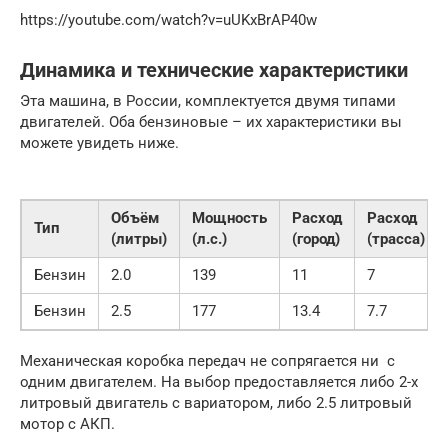
https://youtube.com/watch?v=uUKxBrAP40w
Динамика и технические характеристики
Эта машина, в России, комплектуется двумя типами
двигателей. Оба бензиновые – их характеристики вы
можете увидеть ниже.
Объём
Мощность
Расход
Расход
Тип
(литры)
(л.с.)
(город)
(трасса)
Бензин
2.0
139
11
7
Бензин
2.5
177
13.4
7.7
Механическая коробка передач не сопрягается ни с
одним двигателем. На выбор предоставляется либо 2-х
литровый двигатель с вариатором, либо 2.5 литровый
мотор с АКП.