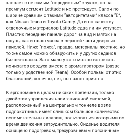
хлопает с не самым “породистым” звуком, но на
премиум-сегмент Latitude и не претендует. Салон по
ширине сравним с такими “авторитетами” класса “Е”,
как Nissan Teana и Toyota Camry. Да и по качеству
отделочных материалов Latitude едва ли им уступает.
Пластик передней панели дорог на вид и мягок на
ощупь, как и пластмасса в верхней части дверных
панелей. Ниже “пояса”, правда, материалы жесткие, но
то же самое можно обнаружить и у других седанов
бизнес-класса. Зато мало у кого можно встретить
ионизатор воздуха вместе с ароматизатором (разве
только у родственной Teana). Особой пользы от этих
благовоний, конечно, нет, но пахнет приятно.
К эргономике в целом никаких претензий, только
джойстик управления навигационной системой,
расположенный на центральном тоннеле возле
подлокотника, имеет слишком большое количество
вспомогательных клавиш, пользоваться которыми во
время движения затруднительно. Сиденье водителя
оснащено подогревом, трехуровневым поясничным