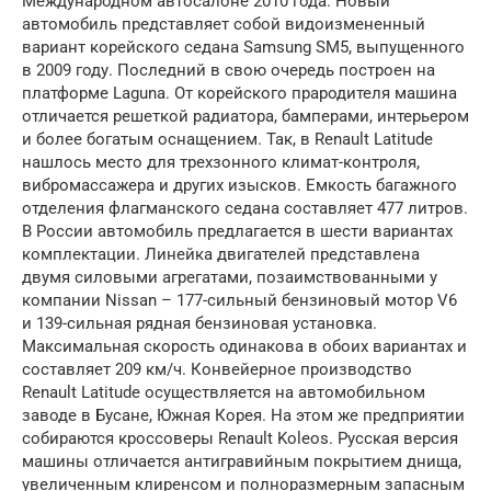
Международном автосалоне 2010 года. Новый
автомобиль представляет собой видоизмененный
вариант корейского седана Samsung SM5, выпущенного
в 2009 году. Последний в свою очередь построен на
платформе Laguna. От корейского прародителя машина
отличается решеткой радиатора, бамперами, интерьером
и более богатым оснащением. Так, в Renault Latitude
нашлось место для трехзонного климат-контроля,
вибромассажера и других изысков. Емкость багажного
отделения флагманского седана составляет 477 литров.
В России автомобиль предлагается в шести вариантах
комплектации. Линейка двигателей представлена
двумя силовыми агрегатами, позаимствованными у
компании Nissan – 177-сильный бензиновый мотор V6
и 139-сильная рядная бензиновая установка.
Максимальная скорость одинакова в обоих вариантах и
составляет 209 км/ч. Конвейерное производство
Renault Latitude осуществляется на автомобильном
заводе в Бусане, Южная Корея. На этом же предприятии
собираются кроссоверы Renault Koleos. Русская версия
машины отличается антигравийным покрытием днища,
увеличенным клиренсом и полноразмерным запасным