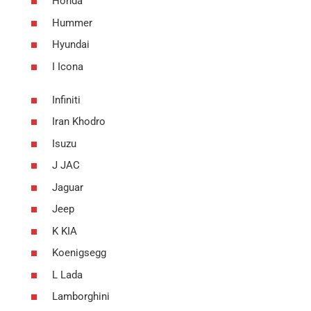
Honda
Hummer
Hyundai
I Icona
Infiniti
Iran Khodro
Isuzu
J JAC
Jaguar
Jeep
K KIA
Koenigsegg
L Lada
Lamborghini