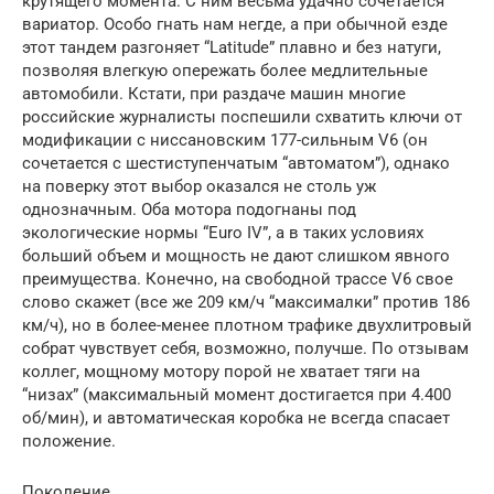
крутящего момента. С ним весьма удачно сочетается
вариатор. Особо гнать нам негде, а при обычной езде
этот тандем разгоняет “Latitude” плавно и без натуги,
позволяя влегкую опережать более медлительные
автомобили. Кстати, при раздаче машин многие
российские журналисты поспешили схватить ключи от
модификации с ниссановским 177-сильным V6 (он
сочетается с шестиступенчатым “автоматом”), однако
на поверку этот выбор оказался не столь уж
однозначным. Оба мотора подогнаны под
экологические нормы “Euro IV”, а в таких условиях
больший объем и мощность не дают слишком явного
преимущества. Конечно, на свободной трассе V6 свое
слово скажет (все же 209 км/ч “максималки” против 186
км/ч), но в более-менее плотном трафике двухлитровый
собрат чувствует себя, возможно, получше. По отзывам
коллег, мощному мотору порой не хватает тяги на
“низах” (максимальный момент достигается при 4.400
об/мин), и автоматическая коробка не всегда спасает
положение.
Поколение