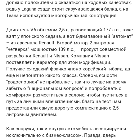
должно положительно сказаться на ходовых качествах,
ведь у Laguna сзади стоит скручивающаяся балка, а на
Teana используется многорычажная конструкция.
Двигатель V6 объемом 2,5 л, развивающий 177 л.с., тоже
взят у японского седана, а вот 6-диапазонный “автомат”
– из арсенала Renault. Второй мотор, 2-литровая
“четверка” мощностью 139 л.с., – продукт совместной
разработки Renault и Nissan. Компания Nissan
поставляет и вариатор для этой модификации.
Получается эдакий франко-японо-корейский гибрид, да
еще и непонятно какого класса. Словом, ясности
“родословная” не прибавляет, так что лучше на время
забыть о “национальном вопросе” и попробовать с
комфортом разместиться в салоне, чтобы пуститься в
путь за личными впечатлениями, благо на тест нам
предоставили самую дорогую комплектацию с 2,5-
литровым двигателем.
Как снаружи, так и внутри автомобиль ассоциируется
исключительно с бизнес-классом. Правда, дверь