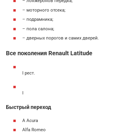
– лонжеронов передка;
– моторного отсека;
– подрамника;
– пола салона;
– дверных порогов и самих дверей.
Все поколения Renault Latitude
I рест.
I
Быстрый переход
A Acura
Alfa Romeo