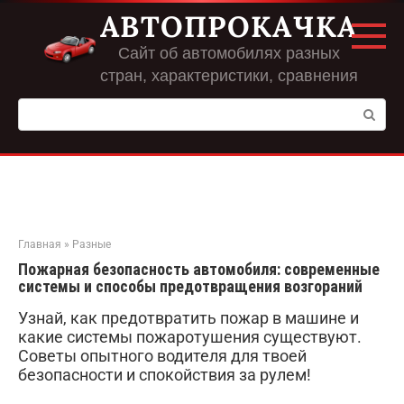
Перейти
АВТОПРОКАЧКА
к
контенту
Сайт об автомобилях разных
стран, характеристики, сравнения
Поиск:
Главная
»
Разные
Пожарная безопасность автомобиля: современные
системы и способы предотвращения возгораний
Узнай, как предотвратить пожар в машине и
какие системы пожаротушения существуют.
Советы опытного водителя для твоей
безопасности и спокойствия за рулем!