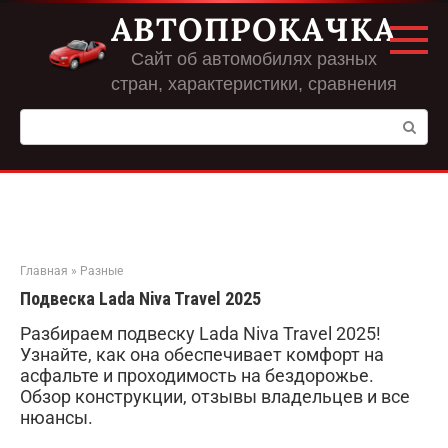
Перейти
АВТОПРОКАЧКА
к
контенту
Сайт об автомобилях разных
стран, характеристики, сравнения
Поиск:
Главная
»
Разные
Подвеска Lada Niva Travel 2025
Разбираем подвеску Lada Niva Travel 2025!
Узнайте, как она обеспечивает комфорт на
асфальте и проходимость на бездорожье.
Обзор конструкции, отзывы владельцев и все
нюансы.