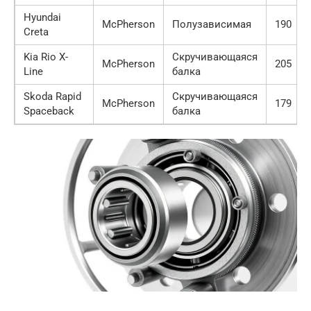
Hyundai
McPherson
Полузависимая
190
Creta
Kia Rio X-
Скручивающаяся
McPherson
205
Line
балка
Skoda Rapid
Скручивающаяся
McPherson
179
Spaceback
балка