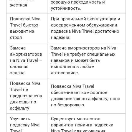
хорошую проходимость и
жесткая
устойчивость.
Подвеска Niva
При правильной эксплуатации и
Travel быстро
своевременном обслуживании
выходит из
подвеска Niva Travel достаточно
строя
надежна.
Замена
Замена амортизаторов на Niva
амортизаторов
Travel не требует специальных
на Niva Travel –
навыков и может быть
сложная
выполнена в любом
задача
автосервисе.
Подвеска Niva
Подвеска Niva Travel
Travel не
обеспечивает комфортное
предназначена
движение как по асфальту, так и
для езды по
по бездорожью.
асфальту
Улучшить
Существует множество
подвеску Niva
вариантов тюнинга подвески
Travel
Niva Travel для улучшения