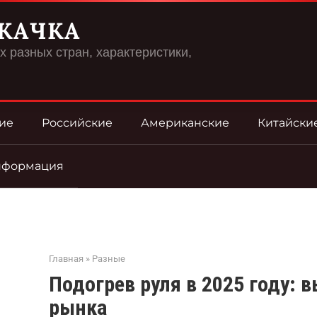
КАЧКА
 разных стран, характеристики,
ие
Российские
Американские
Китайски
нформация
Главная
»
Разные
Подогрев руля в 2025 году: в
рынка