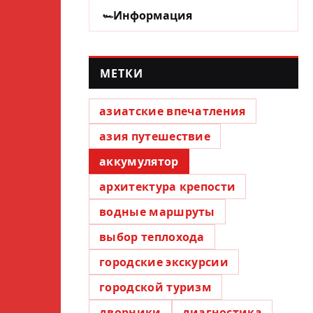
Информация
МЕТКИ
азиатские впечатления
азия путешествие
аккумулятор
архитектура крепости
водные маршруты
выбор теплохода
городские экскурсии
городской туризм
дворники
диагностика