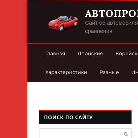
Перейти
АВТОПРО
к
контенту
Сайт об автомобилях
сравнения
Главная
Японские
Корейск
Характеристики
Разные
И
ПОИСК ПО САЙТУ
Поиск: