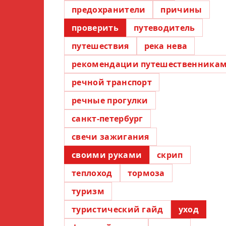
предохранители
причины
проверить
путеводитель
путешествия
река нева
рекомендации путешественника
речной транспорт
речные прогулки
санкт-петербург
свечи зажигания
своими руками
скрип
теплоход
тормоза
туризм
туристический гайд
уход