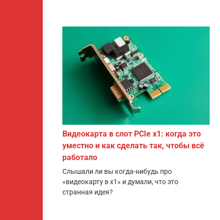
Видеокарта в слот PCIe x1: когда это
уместно и как сделать так, чтобы всё
работало
Слышали ли вы когда-нибудь про
«видеокарту в x1» и думали, что это
странная идея?