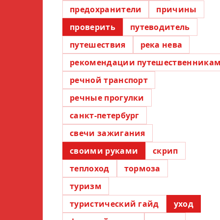
предохранители
причины
проверить
путеводитель
путешествия
река нева
рекомендации путешественника
речной транспорт
речные прогулки
санкт-петербург
свечи зажигания
своими руками
скрип
теплоход
тормоза
туризм
туристический гайд
уход