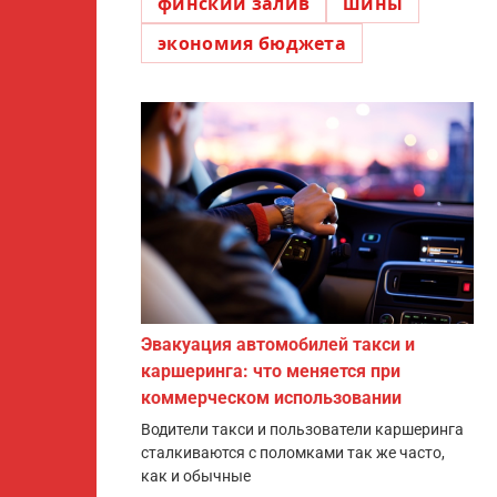
финский залив
шины
экономия бюджета
Эвакуация автомобилей такси и
каршеринга: что меняется при
коммерческом использовании
Водители такси и пользователи каршеринга
сталкиваются с поломками так же часто,
как и обычные