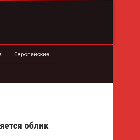
е
Европейские
няется облик