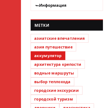
Информация
МЕТКИ
азиатские впечатления
азия путешествие
аккумулятор
архитектура крепости
водные маршруты
выбор теплохода
городские экскурсии
городской туризм
дворники
диагностика