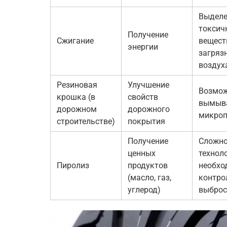
Выделе
токсич
Получение
Сжигание
вещест
энергии
загряз
воздух
Резиновая
Улучшение
Возмо
крошка (в
свойств
вымыв
дорожном
дорожного
микроп
строительстве)
покрытия
Получение
Сложно
ценных
техноло
Пиролиз
продуктов
необхо
(масло, газ,
контро
углерод)
выброс