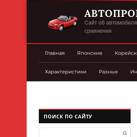
Перейти
АВТОПРО
к
контенту
Сайт об автомобилях
сравнения
Главная
Японские
Корейск
Характеристики
Разные
И
ПОИСК ПО САЙТУ
Поиск: