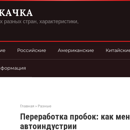
КАЧКА
 разных стран, характеристики,
ие
Российские
Американские
Китайски
нформация
Главная
»
Разные
Переработка пробок: как ме
автоиндустрии