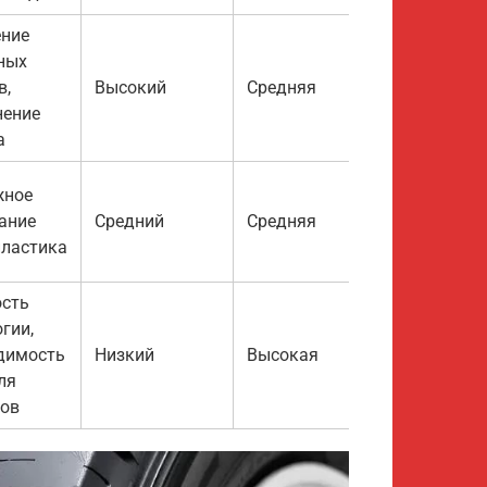
ние
ных
в,
Высокий
Средняя
нение
а
жное
ание
Средний
Средняя
ластика
сть
гии,
димость
Низкий
Высокая
ля
ов