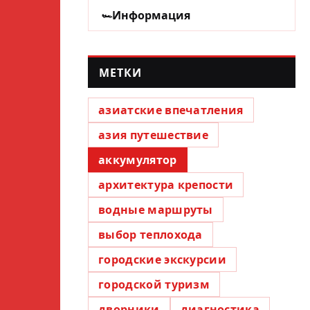
Информация
МЕТКИ
азиатские впечатления
азия путешествие
аккумулятор
архитектура крепости
водные маршруты
выбор теплохода
городские экскурсии
городской туризм
дворники
диагностика