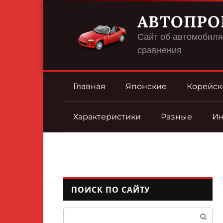
Перейти
АВТОПРО
к
контенту
Сайт об автомобилях
сравнения
Главная
Японские
Корейск
Характеристики
Разные
И
ПОИСК ПО САЙТУ
Поиск: