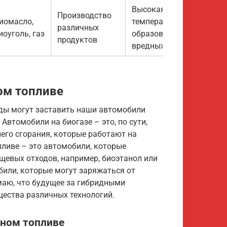
Высокая
Производство
иомасло,
температура,
различных
иоуголь, газ
образование
продуктов
вредных веществ
ом топливе
оды могут заставить наши автомобили
Автомобили на биогазе – это, по сути,
его сгорания, которые работают на
ливе – это автомобили, которые
щевых отходов, например, биоэтанол или
били, которые могут заряжаться от
умаю, что будущее за гибридными
щества различных технологий.
вном топливе