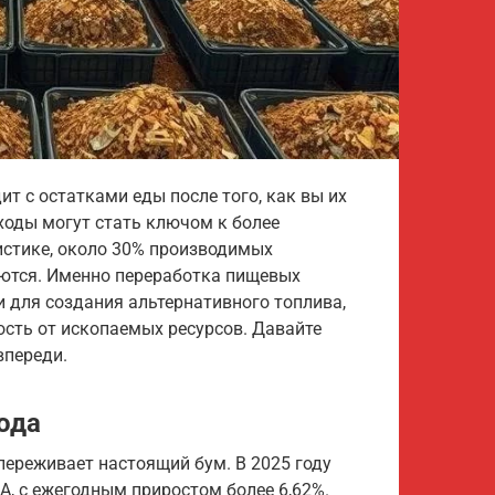
т с остатками еды после того, как вы их
ходы могут стать ключом к более
истике, около 30% производимых
ются. Именно переработка пищевых
 для создания альтернативного топлива,
ость от ископаемых ресурсов. Давайте
впереди.
ода
переживает настоящий бум. В 2025 году
А, с ежегодным приростом более 6,62%.