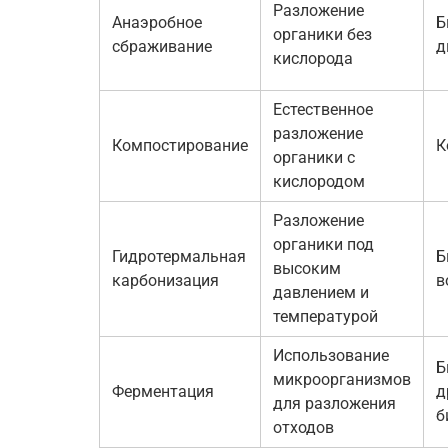
Разложение
Анаэробное
Б
органики без
сбраживание
д
кислорода
Естественное
разложение
Компостирование
К
органики с
кислородом
Разложение
органики под
Гидротермальная
Б
высоким
карбонизация
в
давлением и
температурой
Использование
Б
микроорганизмов
Ферментация
д
для разложения
б
отходов