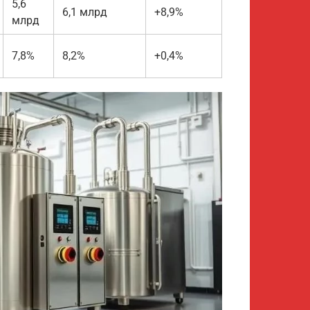
5,6
6,1 млрд
+8,9%
млрд
7,8%
8,2%
+0,4%