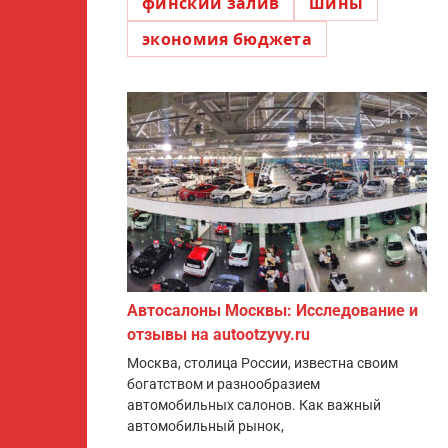
финский залив
шины
экономия бюджета
Автосалоны Москвы: Исследование и
отзывы на autootzyvy.ru
Москва, столица России, известна своим
богатством и разнообразием
автомобильных салонов. Как важный
автомобильный рынок,