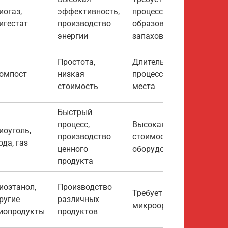
иогаз,
эффективность,
процесса,
игестат
производство
образование
энергии
запахов
Простота,
Длительный
омпост
низкая
процесс, требует
стоимость
места
Быстрый
процесс,
Высокая
иоуголь,
производство
стоимость
ода, газ
ценного
оборудования
продукта
иоэтанол,
Производство
Требует контроля
ругие
различных
микроорганизмов
иопродукты
продуктов