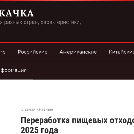
КАЧКА
 разных стран, характеристики,
ие
Российские
Американские
Китайски
нформация
Главная
»
Разные
Переработка пищевых отходо
2025 года