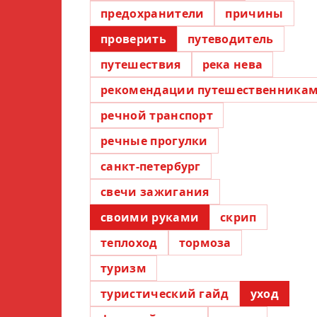
предохранители
причины
проверить
путеводитель
путешествия
река нева
рекомендации путешественника
речной транспорт
речные прогулки
санкт-петербург
свечи зажигания
своими руками
скрип
теплоход
тормоза
туризм
туристический гайд
уход