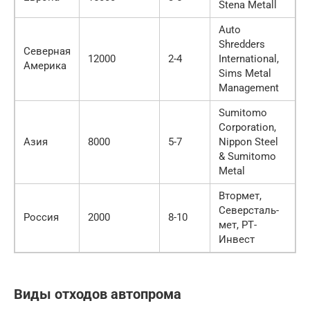
Stena Metall
Auto
Shredders
Северная
12000
2-4
International,
Америка
Sims Metal
Management
Sumitomo
Corporation,
Азия
8000
5-7
Nippon Steel
& Sumitomo
Metal
Втормет,
Северсталь-
Россия
2000
8-10
мет, РТ-
Инвест
Виды отходов автопрома