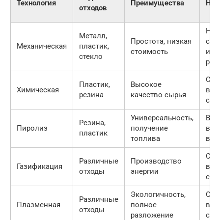
Технология
Преимущества
Нед
отходов
Низ
Металл,
Простота, низкая
сте
Механическая
пластик,
стоимость
изв
стекло
рес
Сло
Пластик,
Высокое
Химическая
выс
резина
качество сырья
сто
Универсальность,
Выб
Резина,
Пиролиз
получение
вре
пластик
топлива
вещ
Сло
Различные
Производство
Газификация
выс
отходы
энергии
сто
Экологичность,
Оче
Различные
Плазменная
полное
выс
отходы
разложение
сто