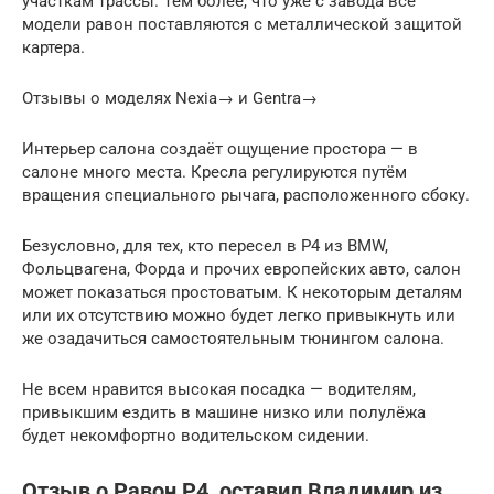
участкам трассы. Тем более, что уже с завода все
модели равон поставляются с металлической защитой
картера.
Отзывы о моделях Nexia→ и Gentra→
Интерьер салона создаёт ощущение простора — в
салоне много места. Кресла регулируются путём
вращения специального рычага, расположенного сбоку.
Безусловно, для тех, кто пересел в Р4 из BMW,
Фольцвагена, Форда и прочих европейских авто, салон
может показаться простоватым. К некоторым деталям
или их отсутствию можно будет легко привыкнуть или
же озадачиться самостоятельным тюнингом салона.
Не всем нравится высокая посадка — водителям,
привыкшим ездить в машине низко или полулёжа
будет некомфортно водительском сидении.
Отзыв о Равон Р4, оставил Владимир из