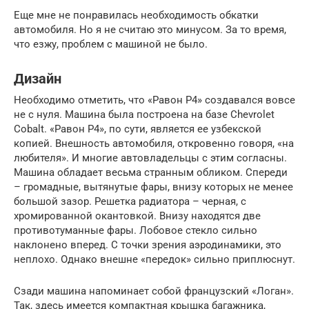
Еще мне не понравилась необходимость обкатки
автомобиля. Но я не считаю это минусом. За то время,
что езжу, проблем с машиной не было.
Дизайн
Необходимо отметить, что «Равон Р4» создавался вовсе
не с нуля. Машина была построена на базе Chevrolet
Cobalt. «Равон Р4», по сути, является ее узбекской
копией. Внешность автомобиля, откровенно говоря, «на
любителя». И многие автовладельцы с этим согласны.
Машина обладает весьма странным обликом. Спереди
– громадные, вытянутые фары, внизу которых не менее
большой зазор. Решетка радиатора – черная, с
хромированной окантовкой. Внизу находятся две
противотуманные фары. Лобовое стекло сильно
наклонено вперед. С точки зрения аэродинамики, это
неплохо. Однако внешне «передок» сильно приплюснут.
Сзади машина напоминает собой французский «Логан».
Так, здесь имеется компактная крышка багажника,