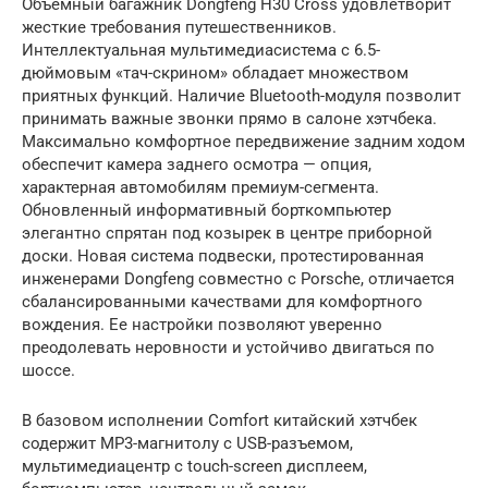
Объемный багажник Dongfeng H30 Cross удовлетворит
жесткие требования путешественников.
Интеллектуальная мультимедиасистема с 6.5-
дюймовым «тач-скрином» обладает множеством
приятных функций. Наличие Bluetooth-модуля позволит
принимать важные звонки прямо в салоне хэтчбека.
Максимально комфортное передвижение задним ходом
обеспечит камера заднего осмотра — опция,
характерная автомобилям премиум-сегмента.
Обновленный информативный борткомпьютер
элегантно спрятан под козырек в центре приборной
доски. Новая система подвески, протестированная
инженерами Dongfeng совместно с Porsche, отличается
сбалансированными качествами для комфортного
вождения. Ее настройки позволяют уверенно
преодолевать неровности и устойчиво двигаться по
шоссе.
В базовом исполнении Comfort китайский хэтчбек
содержит MP3-магнитoлу с USB-разъемом,
мультимедиацентр с touch-screen дисплеем,