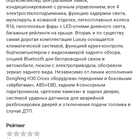
борткомпьютер, центральный замок,
кондиционирование с ручным управлением, все 4
электростеклоподъемника, функцию задержки света,
мультируль в кожаной отделке, легкосплавные колеса
R16, галогеновые фары с LED-огнями днeвного света,
багажные рейлинги на крыше. Вторая, и по существу
самая дорогая комплектация Luxury оснащается
климатической системой, функцией круиз-контроля,
борткомпьютером с видеокамерой заднего обзора,
опцией Bluetooth для беспроводной связи в
автомобиле, люком с электроприводом, обогревом
зеркал заднего вида. Независимо от линии исполнения
Dongfeng H30 Cross оборудован передними и боковыми
«эйрбегами», ABS+EBD, задним 4-сенсорным
парктроником, «детским замком» в задних дверях,
системой ударных датчиков для аварийной
разблокировки дверей и отключения подачи топлива в
случае ДТП.
Рейтинг