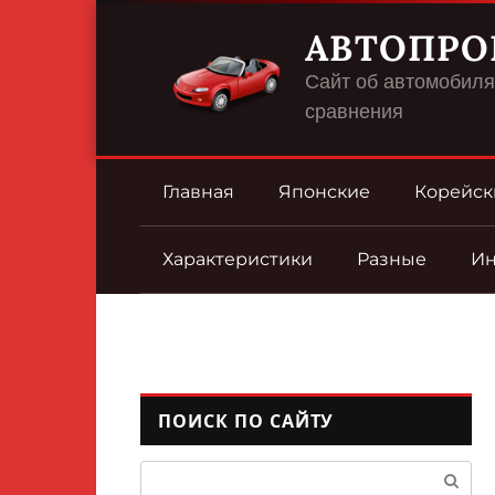
Перейти
АВТОПРО
к
контенту
Сайт об автомобилях
сравнения
Главная
Японские
Корейск
Характеристики
Разные
И
ПОИСК ПО САЙТУ
Поиск: