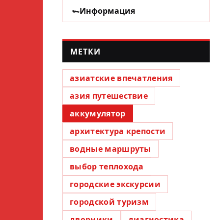
Информация
МЕТКИ
азиатские впечатления
азия путешествие
аккумулятор
архитектура крепости
водные маршруты
выбор теплохода
городские экскурсии
городской туризм
дворники
диагностика