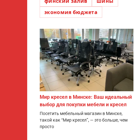
финский залив
шины
экономия бюджета
Мир кресел в Минске: Ваш идеальный
выбор для покупки мебели и кресел
Посетить мебельный магазин в Минске,
такой как “Мир кресел”, — это больше, чем
просто