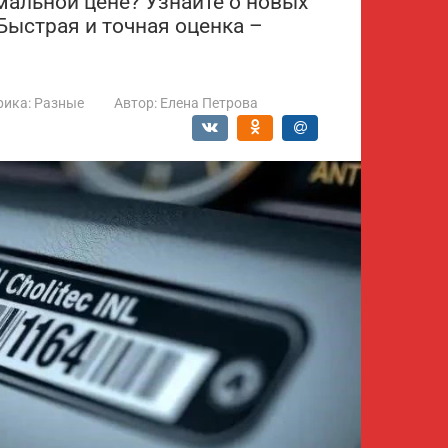
мальной цене? Узнайте о новых
 Быстрая и точная оценка –
рика:
Разные
Автор:
Елена Петрова