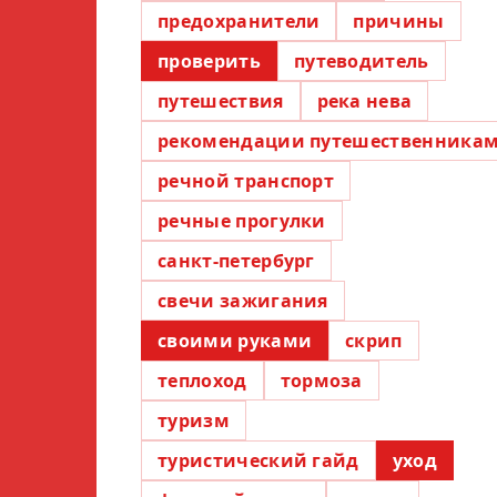
предохранители
причины
проверить
путеводитель
путешествия
река нева
рекомендации путешественника
речной транспорт
речные прогулки
санкт-петербург
свечи зажигания
своими руками
скрип
теплоход
тормоза
туризм
туристический гайд
уход