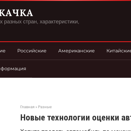
КАЧКА
 разных стран, характеристики,
ие
Российские
Американские
Китайски
нформация
Главная
»
Разные
Новые технологии оценки авт